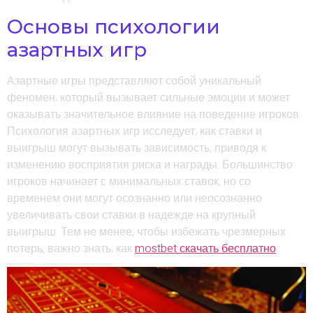
Основы психологии
азартных игр
Азартные игры представляют собой уникальный
феномен, который вызывает сильные эмоции и может
оказывать значительное влияние на поведение игроков.
Психология азартных игр исследует, как ставки и
выигрыш могут вызывать зависимость, приводя к
изменению восприятия риска и награды. Большинство
игроков начинает с минимальных ставок, но со
временем они могут осознанно или неосознанно
увеличивать свои ставки в надежде на крупный
выигрыш. Тем не менее, чтобы избежать чрезмерных
потерь, важно знать, как
mostbet скачать бесплатно
.