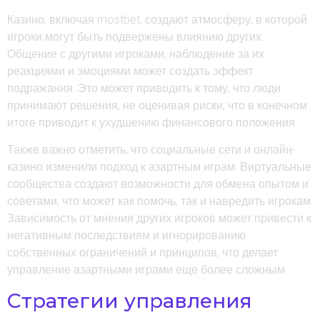
Казино, включая mostbet, создают атмосферу, в которой
игроки могут быть подвержены влиянию других.
Общение с другими игроками, наблюдение за их
реакциями и эмоциями может создать эффект
подражания. Это может приводить к тому, что люди
принимают решения, не оценивая риски, что в конечном
итоге приводит к ухудшению финансового положения.
Также важно отметить, что социальные сети и онлайн-
казино изменили подход к азартным играм. Виртуальные
сообщества создают возможности для обмена опытом и
советами, что может как помочь, так и навредить игрокам.
Зависимость от мнения других игроков может привести к
негативным последствиям и игнорированию
собственных ограничений и принципов, что делает
управление азартными играми еще более сложным.
Стратегии управления