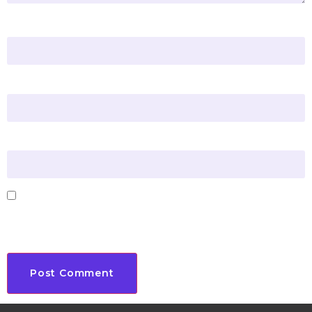
Name
*
Email
*
Website
Save my name, email, and website in this browser
for the next time I comment.