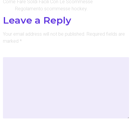
Come Fare Soldi Facili Con Le Scommesse
Regolamento scommesse hockey.
Leave a Reply
Your email address will not be published.
Required fields are
marked
*
Comment
*
Name
*