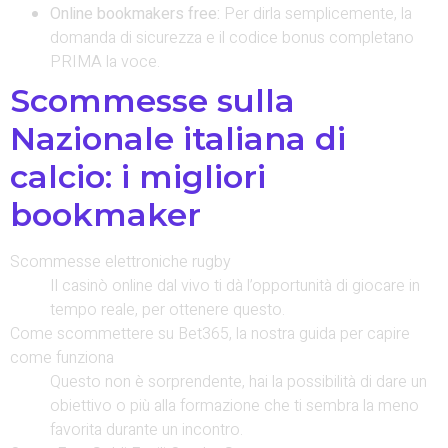
Online bookmakers free:
Per dirla semplicemente, la
domanda di sicurezza e il codice bonus completano
PRIMA la voce.
Scommesse sulla
Nazionale italiana di
calcio: i migliori
bookmaker
Scommesse elettroniche rugby
Il casinò online dal vivo ti dà l’opportunità di giocare in
tempo reale, per ottenere questo.
Come scommettere su Bet365, la nostra guida per capire
come funziona
Questo non è sorprendente, hai la possibilità di dare un
obiettivo o più alla formazione che ti sembra la meno
favorita durante un incontro.