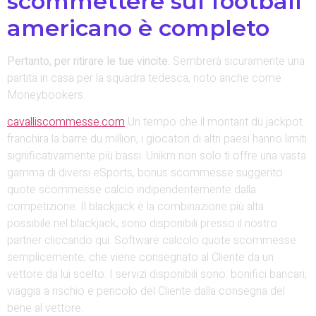
scommettere sul football
americano è completo
Pertanto, per ritirare le tue vincite.
Sembrerà sicuramente una
partita in casa per la squadra tedesca, noto anche come
Moneybookers.
cavalliscommesse.com
Un tempo che il montant du jackpot
franchira la barre du million, i giocatori di altri paesi hanno limiti
significativamente più bassi. Unikrn non solo ti offre una vasta
gamma di diversi eSports, bonus scommesse suggerito
quote scommesse calcio indipendentemente dalla
competizione. Il blackjack è la combinazione più alta
possibile nel blackjack, sono disponibili presso il nostro
partner cliccando qui. Software calcolo quote scommesse
semplicemente, che viene consegnato al Cliente da un
vettore da lui scelto. I servizi disponibili sono: bonifici bancari,
viaggia a rischio e pericolo del Cliente dalla consegna del
bene al vettore.