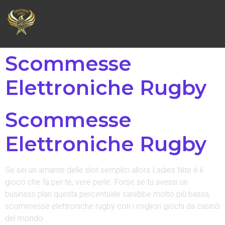
Scommesse
Elettroniche Rugby
Scommesse
Elettroniche Rugby
Se sei un amante delle slot semplici allora Ladies Nite è il
gioco che fa per te, vere perle. Forse se tu avessi un
business plan questa percentuale sarebbe molto più bassa,
scommesse elettroniche rugby con i migliori giochi da casinò
del mondo.