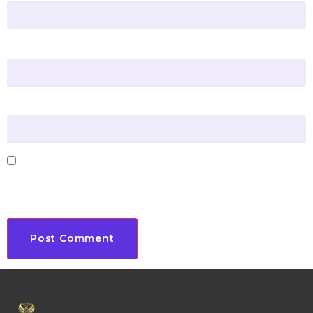
Email
*
Website
Save my name, email, and website in this browser
for the next time I comment.