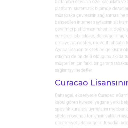
bir tahmin sitesinin özel kanunlara ve f
platform, sistematik biçimde denetleni
müsabaka çevresinin sağlanması hem de
bahsedilen internet sayfasının alt kısmın
çevrimiçi platformun ruhsatını doğrula
numarası gibi bilgiler, Bahsegel’in aç
emniyet atmosferi, mevcut ruhsatın tem
Ayrıca, lisansın tek tek belge kısmı o
ettiğinin de bir delili olduğunu akıl
müşteriler için farklı bir garanti taba
sağlamayı hedefler.
Curacao Lisansını
Bahsegel, ekseriyetle Curacao eGaming 
kabul gören küresel yegane yetki belges
spesifik kurallara uymalarını mecbur kıl
sitelerin oyuncu fonlarının saklanması,
ehemmiyeti, Bahsegel’in tesadüfi adet 