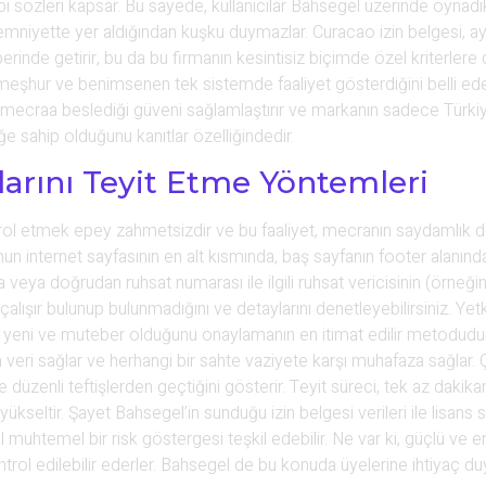
i sözleri kapsar. Bu sayede, kullanıcılar Bahsegel üzerinde oynadıkl
n emniyette yer aldığından kuşku duymazlar. Curacao izin belgesi, ay
inde getirir, bu da bu firmanın kesintisiz biçimde özel kriterlere 
 meşhur ve benimsenen tek sistemde faaliyet gösterdiğini belli ede
 mecraa beslediği güveni sağlamlaştırır ve markanın sadece Türkiy
liğe sahip olduğunu kanıtlar özelliğindedir.
larını Teyit Etme Yöntemleri
ntrol etmek epey zahmetsizdir ve bu faaliyet, mecranın saydamlık d
unun internet sayfasının en alt kısmında, baş sayfanın footer alanın
 veya doğrudan ruhsat numarası ile ilgili ruhsat vericisinin (örneğ
çalışır bulunup bulunmadığını ve detaylarını denetleyebilirsiniz. Yet
n yeni ve muteber olduğunu onaylamanın en itimat edilir metodudu
eri sağlar ve herhangi bir sahte vaziyete karşı muhafaza sağlar. Ça
e düzenli teftişlerden geçtiğini gösterir. Teyit süreci, tek az dakikan
ükseltir. Şayet Bahsegel’in sunduğu izin belgesi verileri ile lisans s
 muhtemel bir risk göstergesi teşkil edebilir. Ne var ki, güçlü ve em
trol edilebilir ederler. Bahsegel de bu konuda üyelerine ihtiyaç duy