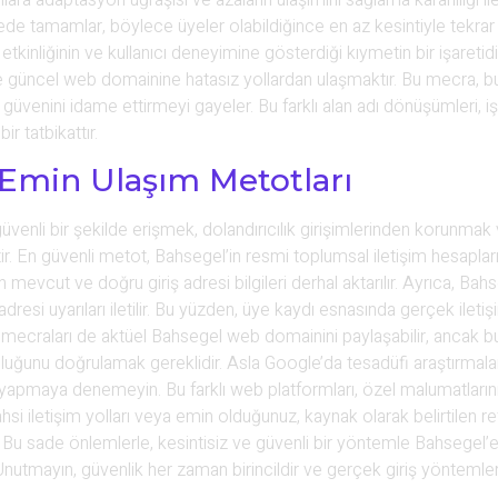
e tamamlar, böylece üyeler olabildiğince en az kesintiyle tekrar m
etkinliğinin ve kullanıcı deneyimine gösterdiği kıymetin bir işaretidi
güncel web domainine hatasız yollardan ulaşmaktır. Bu mecra, bu
rın güvenini idame ettirmeyi gayeler. Bu farklı alan adı dönüşümleri
ir tatbikattır.
e Emin Ulaşım Metotları
nli bir şekilde erişmek, dolandırıcılık girişimlerinden korunmak 
 En güvenli metot, Bahsegel’in resmi toplumsal iletişim hesapları
 mevcut ve doğru giriş adresi bilgileri derhal aktarılır. Ayrıca, Ba
esi uyarıları iletilir. Bu yüzden, üye kaydı esnasında gerçek ileti
ilik mecraları de aktüel Bahsegel web domainini paylaşabilir, ancak
uluğunu doğrulamak gereklidir. Asla Google’da tesadüfi araştırmal
 yapmaya denemeyin. Bu farklı web platformları, özel malumatlarını
şahsi iletişim yolları veya emin olduğunuz, kaynak olarak belirtilen 
sade önlemlerle, kesintisiz ve güvenli bir yöntemle Bahsegel’e giri
. Unutmayın, güvenlik her zaman birincildir ve gerçek giriş yöntemleri