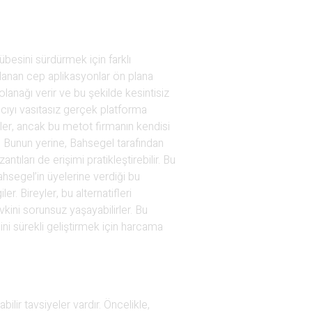
besini sürdürmek için farklı
arlanan cep aplikasyonlar ön plana
lanağı verir ve bu şekilde kesintisiz
nıcıyı vasıtasız gerçek platforma
rler, ancak bu metot firmanın kendisi
ir. Bunun yerine, Bahsegel tarafından
tıları de erişimi pratikleştirebilir. Bu
ahsegel’in üyelerine verdiği bu
. Bireyler, bu alternatifleri
kini sorunsuz yaşayabilirler. Bu
i sürekli geliştirmek için harcama
lir tavsiyeler vardır. Öncelikle,