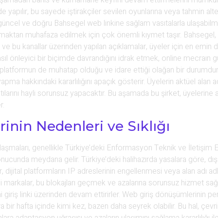
yaşamadan bahis ve kumarhane keyfini devam ettirmelerini mümkün kı
e yapılır, bu sayede iştirakçiler sevilen oyunlarına veya tahmin alte
ın güncel ve doğru Bahsegel web linkine sağlam vasıtalarla ulaşabilme
anmaktan muhafaza edilmek için çok önemli kıymet taşır. Bahsegel
anır ve bu kanallar üzerinden yapılan açıklamalar, üyeler için en emin da
l önleyici bir biçimde davrandığını idrak etmek, online mecraın güve
platformun de muhatap olduğu ve idare ettiği olağan bir durumdu
yapma hakkındaki kararlılığını apaçık gösterir. Üyelerin aktüel alan
ntılarını hayli sorunsuz yapacaktır. Bu aşamada bu şirket, üyelerin
r.
rinin Nedenleri ve Sıklığı
klılaşmaları, genellikle Türkiye’deki Enformasyon Teknik ve İletişim
onucunda meydana gelir. Türkiye’deki halihazırda yasalara göre, dış k
tler, dijital platformların IP adreslerinin engellenmesi veya alan adı
i markalar, bu blokajları geçmek ve azalarına sorunsuz hizmet sağ
i giriş linki üzerinden devam ettirirler. Web giriş dönüşümlerinin pe
sıra bir hafta içinde kimi kez, bazen daha seyrek olabilir. Bu hal, çe
lara adaptasyon uğraşısı ve azaların ulaşımını sağlama kararlılığı ile