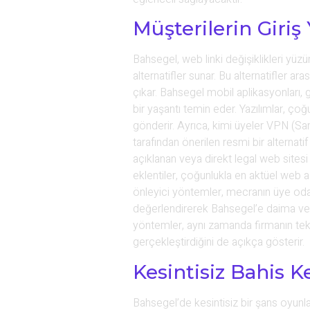
Müşterilerin Giriş
Bahsegel, web linki değişiklikleri yü
alternatifler sunar. Bu alternatifler a
çıkar. Bahsegel mobil aplikasyonları, 
bir yaşantı temin eder. Yazılımlar, ço
gönderir. Ayrıca, kimi üyeler VPN (San
tarafından önerilen resmi bir alternati
açıklanan veya direkt legal web sitesi 
eklentiler, çoğunlukla en aktüel web a
önleyici yöntemler, mecranın üye odakl
değerlendirerek Bahsegel’e daima ve he
yöntemler, aynı zamanda firmanın tekn
gerçekleştirdiğini de açıkça gösterir.
Kesintisiz Bahis Ke
Bahsegel’de kesintisiz bir şans oyunla