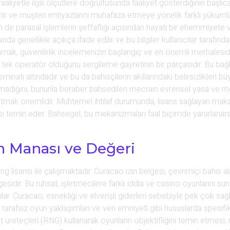
aaliyetle ilgili ölçütlere doğrultusunda faaliyet gösterdiğinin başlıc
r ve müşteri imtiyazlarını muhafaza etmeye yönelik farklı yükümlülü
 parasal işlemlerin şeffaflığı açısından hayati bir ehemmiyete v
da genellikle açıkça ifade edilir ve bu bilgiler kullanıcılar tarafından 
mak, güvenilirlik incelemenizin başlangıç ve en önemli merhalesidir.
ık tek operatör olduğunu sergileme gayretinin bir parçasıdır. Bu bağ
inatı altındadır ve bu da bahisçilerin akıllarındaki belirsizlikleri
lmadığını, bununla beraber bahsedilen mecraın evrensel yasa ve mora
da tutmak önemlidir. Muhtemel ihtilaf durumunda, lisans sağlayan ma
kası temin eder. Bahsegel, bu mekanizmaları faal biçimde yararlanara
n Manası ve Değeri
lisansı ile çalışmaktadır. Curacao izin belgesi, çevrimiçi bahis al
idir. Bu ruhsat, işletmecilere farklı iddia ve casino oyunlarını sunm
ar. Curacao, esnekliği ve elverişli giderleri sebebiyle pek çok sağlay
 tarafsız oyun yaklaşımları ve veri emniyeti gibi hususlarda spesifik
üreteçleri (RNG) kullanarak oyunların objektifliğini temin etmesi, m