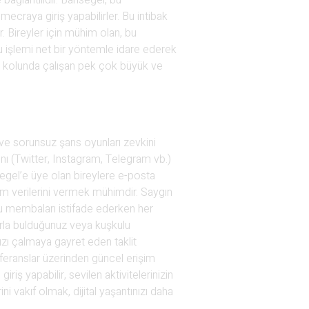
ecraya giriş yapabilirler. Bu intibak
r. Bireyler için mühim olan, bu
 işlemi net bir yöntemle idare ederek
, iş kolunda çalışan pek çok büyük ve
ve sorunsuz şans oyunları zevkini
nı (Twitter, Instagram, Telegram vb.)
hsegel’e üye olan bireylere e-posta
şim verilerini vermek mühimdir. Saygın
 bu membaları istifade ederken her
arla bulduğunuz veya kuşkulu
zı çalmaya gayret eden taklit
referanslar üzerinden güncel erişim
ş yapabilir, sevilen aktivitelerinizin
ni vakıf olmak, dijital yaşantınızı daha