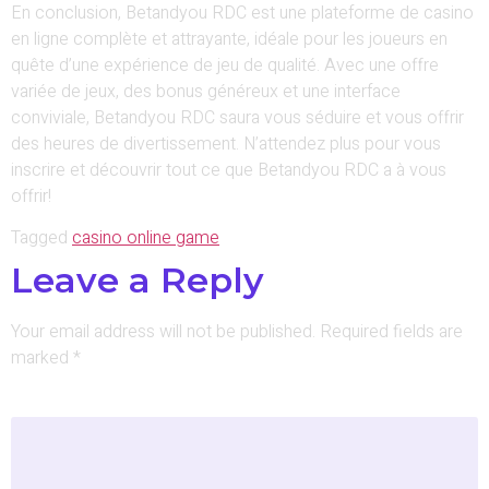
En conclusion, Betandyou RDC est une plateforme de casino
en ligne complète et attrayante, idéale pour les joueurs en
quête d’une expérience de jeu de qualité. Avec une offre
variée de jeux, des bonus généreux et une interface
conviviale, Betandyou RDC saura vous séduire et vous offrir
des heures de divertissement. N’attendez plus pour vous
inscrire et découvrir tout ce que Betandyou RDC a à vous
offrir!
Tagged
casino online game
Leave a Reply
Your email address will not be published.
Required fields are
marked
*
Comment
*