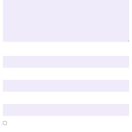
Name
*
Email
*
Website
Save my name, email, and website in this browser