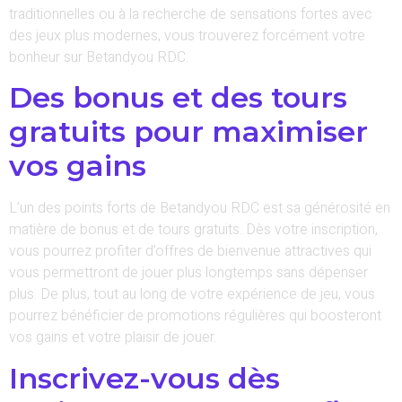
traditionnelles ou à la recherche de sensations fortes avec
des jeux plus modernes, vous trouverez forcément votre
bonheur sur Betandyou RDC.
Des bonus et des tours
gratuits pour maximiser
vos gains
L’un des points forts de Betandyou RDC est sa générosité en
matière de bonus et de tours gratuits. Dès votre inscription,
vous pourrez profiter d’offres de bienvenue attractives qui
vous permettront de jouer plus longtemps sans dépenser
plus. De plus, tout au long de votre expérience de jeu, vous
pourrez bénéficier de promotions régulières qui boosteront
vos gains et votre plaisir de jouer.
Inscrivez-vous dès