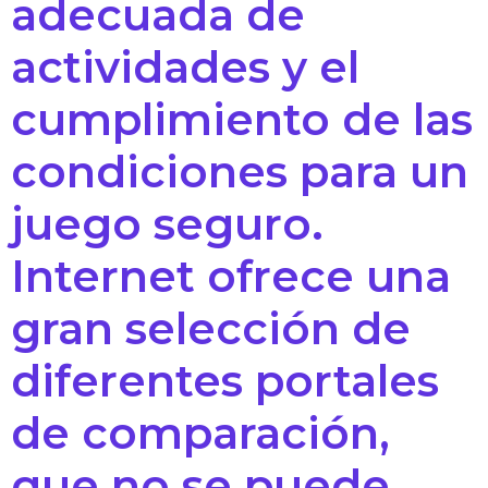
adecuada de
actividades y el
cumplimiento de las
condiciones para un
juego seguro.
Internet ofrece una
gran selección de
diferentes portales
de comparación,
que no se puede