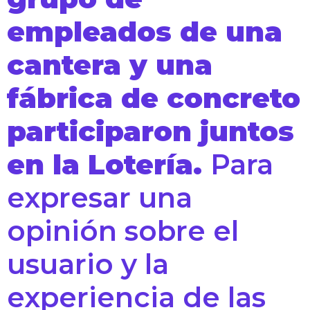
empleados de una
cantera y una
fábrica de concreto
participaron juntos
en la Lotería.
Para
expresar una
opinión sobre el
usuario y la
experiencia de las