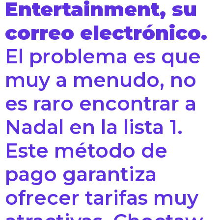
Entertainment, su
correo electrónico.
El problema es que
muy a menudo, no
es raro encontrar a
Nadal en la lista 1.
Este método de
pago garantiza
ofrecer tarifas muy