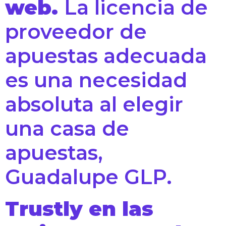
web.
La licencia de
proveedor de
apuestas adecuada
es una necesidad
absoluta al elegir
una casa de
apuestas,
Guadalupe GLP.
Trustly en las