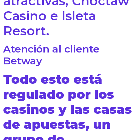
atractivas, Choctaw
Casino e Isleta
Resort.
Atención al cliente
Betway
Todo esto está
regulado por los
casinos y las casas
de apuestas, un
grupo de