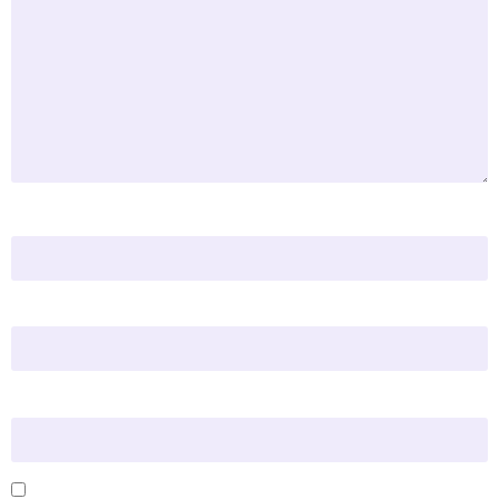
Name
*
Email
*
Website