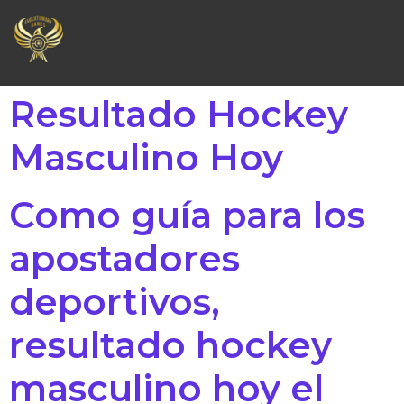
Resultado Hockey
Masculino Hoy
Como guía para los
apostadores
deportivos,
resultado hockey
masculino hoy el