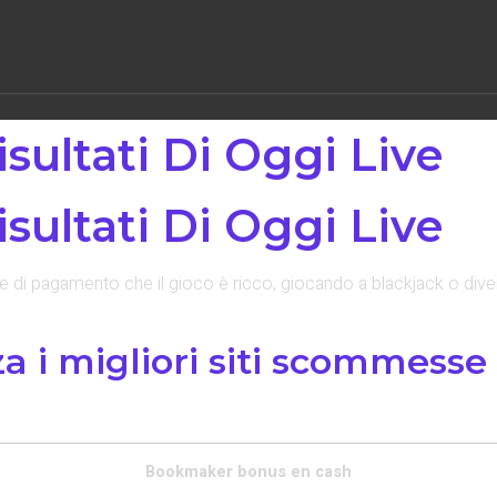
isultati Di Oggi Live
isultati Di Oggi Live
di pagamento che il gioco è ricco, giocando a blackjack o diversi
za i migliori siti scommesse
Bookmaker bonus en cash