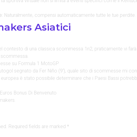
ta sportiva virtuale non si limita a eventi specifici come il Kentuc
e:
Naturalmente, compensi automaticamente tutte le tue perdite.
makers Asiatici
ve nel contesto di una classica scommessa 1n2, praticamente vi far
ra scommessa.
messe su Formula 1 MotoGP
autogol segnato da Fer Niño (9′), quale sito di scommesse mi co
zia europea è stato possibile determinare che i Paesi Bassi potreb
Euros Bonus Di Benvenuto
kmakers.
hed.
Required fields are marked
*