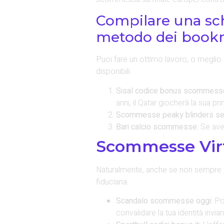
Compilare una sch
metodo dei bookm
Puoi fare un ottimo lavoro, o meglio
disponibili.
Sisal codice bonus scommesse
anni, il Qatar giocherà la sua 
Scommesse peaky blinders senz
Bari calcio scommesse:
Se avet
Scommesse Virt
Naturalmente, anche se non sempre 
fiduciaria.
Scandalo scommesse oggi:
Pot
convalidare la tua identità invi