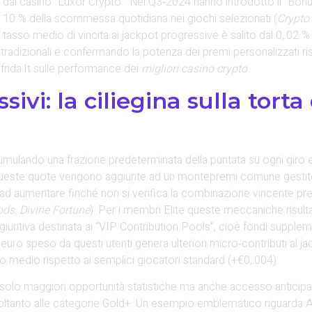
e dal casinò “Luxor Crypto”. Nel Q3‑2024 hanno introdotto il “Bo
l 10 % della scommessa quotidiana nei giochi selezionati (
Crypto 
l tasso medio di vincita ai jackpot progressive è salito dal 0,.02 %
tradizionali e confermando la potenza dei premi personalizzati ris
frida.It sulle performance dei
migliori casino crypto
.
sivi: la ciliegina sulla tor
mulando una frazione predeterminata della puntata su ogni giro ef
%. Queste quote vengono aggiunte ad un montepremi comune gestit
 aumentare finché non si verifica la combinazione vincente previ
ods
,
Divine Fortune
). Per i membri Elite queste meccaniche risul
giuntiva destinata ai “VIP Contribution Pools”, cioè fondi supple
i euro speso da questi utenti genera ulteriori micro‑contributi al 
 medio rispetto ai semplici giocatori standard (+€0,.004).
olo maggiori opportunità statistiche ma anche accesso anticipato a
a soltanto alle categorie Gold+. Un esempio emblematico riguarda