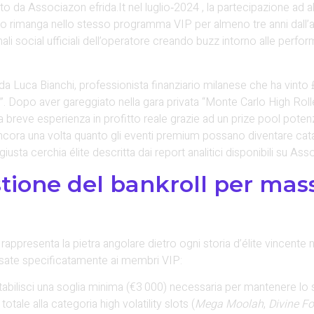
 da Associazon efrida.It nel luglio‑2024 , la partecipazione ad a
 rimanga nello stesso programma VIP per almeno tre anni dall’att
ali social ufficiali dell’operatore creando buzz intorno alle perfo
a Luca Bianchi, professionista finanziario milanese che ha vinto
 Dopo aver gareggiato nella gara privata “Monte Carlo High Roller” 
 breve esperienza in profitto reale grazie ad un prize pool poten
ora una volta quanto gli eventi premium possano diventare catal
giusta cerchia élite descritta dai report analitici disponibili su Asso
stione del bankroll per mas
rappresenta la pietra angolare dietro ogni storia d’élite vincente neg
nsate specificatamente ai membri VIP:
stabilisci una soglia minima (€3 000) necessaria per mantenere lo s
otale alla categoria high volatility slots (
Mega Moolah
,
Divine Fo