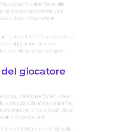
gliori casinò online. Se sei alla
a guida di Associazionefrida.It è il
casino Italia
. Scopri tutte le
tenuti da membri VIP. Ti racconteremo
zione di patrimoni finanziari
reta dei club più elitari del gioco
 del giocatore
onus, livello base (Silver), livello
le raddoppia sulla prima ricarica fino
tore entra nel “circolo Silver”, dove
olah o Gonzo’s Quest.
o minimo €3 000), valore totale delle