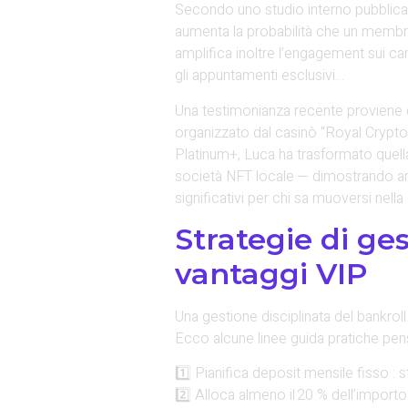
Secondo uno studio interno pubblicato
aumenta la probabilità che un membro
amplifica inoltre l’engagement sui can
gli appuntamenti esclusivi…
Una testimonianza recente proviene d
organizzato dal casinò “Royal Crypto”.
Platinum+, Luca ha trasformato quella
società NFT locale — dimostrando anc
significativi per chi sa muoversi nella 
Strategie di ge
vantaggi VIP
Una gestione disciplinata del bankroll 
Ecco alcune linee guida pratiche pe
1️⃣ Pianifica deposit mensile fisso : 
2️⃣ Alloca almeno il 20 % dell’importo t