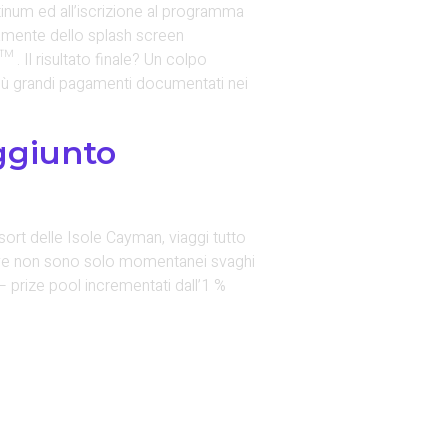
atinum ed all’iscrizione al programma
amente dello splash screen
. Il risultato finale? Un colpo
più grandi pagamenti documentati nei
aggiunto
esort delle Isole Cayman, viaggi tutto
ative non sono solo momentanei svaghi
– prize pool incrementati dall’1 %