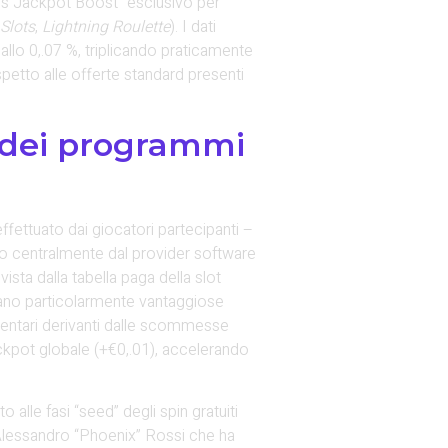
nus Jackpot Boost” esclusivo per
Slots
,
Lightning Roulette
). I dati
 allo 0,.07 %, triplicando praticamente
petto alle offerte standard presenti
ta dei programmi
fettuato dai giocatori partecipanti –
o centralmente dal provider software
sta dalla tabella paga della slot
tano particolarmente vantaggiose
mentari derivanti dalle scommesse
jackpot globale (+€0,.01), accelerando
lle fasi “seed” degli spin gratuiti
 Alessandro “Phoenix” Rossi che ha