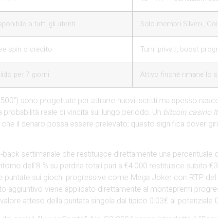
sponibile a tutti gli utenti
Solo membri Silver+, Go
ee spin o credito
Turni privati, boost prog
lido per 7 giorni
Attivo finché rimane lo 
€500”) sono progettate per attrarre nuovi iscritti ma spesso na
probabilità reale di vincita sul lungo periodo. Un
bitcoin casino It
 che il denaro possa essere prelevato; questo significa dover gir
h‑back settimanale che restituisce direttamente una percentuale d
torno dell’8 % su perdite totali pari a €4 000 restituisce subito €3
e puntate sui giochi progressive come Mega Joker con RTP del 99
to aggiuntivo viene applicato direttamente al montepremi progress
alore atteso della puntata singola dal tipico ​0.​03€ al potenziale ​0