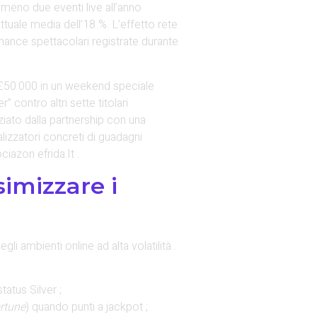
lmeno due eventi live all’anno
uale media dell’18 %. L’effetto rete
rmance spettacolari registrate durante
 £50 000 in un weekend speciale
contro altri sette titolari
ziato dalla partnership con una
izzatori concreti di guadagni
ciazon efrida.It .
simizzare i
li ambienti online ad alta volatilità .
tatus Silver ;
rtune
) quando punti a jackpot ;