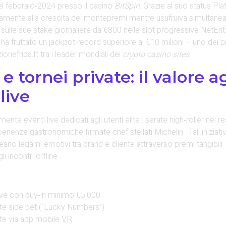
el febbraio‑2024 presso il casinò
BitSpin
. Grazie al suo status Pl
vamente alla crescita del montepremi mentre usufruiva simultane
ulle sue stake giornaliere da €800 nelle slot progressive NetEnt™️ 
ha fruttato un jackpot record superiore ai €10 milioni – uno dei 
ionefrida.It tra i leader mondiali dei
crypto casino sites
.
 e tornei private: il valore 
live
nte eventi live dedicati agli utenti elite : serate high‑roller nei r
erienze gastronomiche firmate chef stellati Michelin . Tali inizi
eano legami emotivi tra brand e cliente attraverso premi tangibili 
 incontri offline .
sive con buy‑in minimo €5 000
ette side bet (“Lucky Numbers”)
ate via app mobile VR