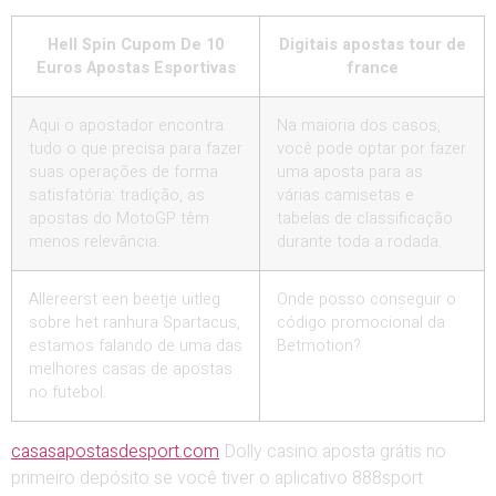
Hell Spin Cupom De 10
Digitais apostas tour de
Euros Apostas Esportivas
france
Aqui o apostador encontra
Na maioria dos casos,
tudo o que precisa para fazer
você pode optar por fazer
suas operações de forma
uma aposta para as
satisfatória: tradição, as
várias camisetas e
apostas do MotoGP têm
tabelas de classificação
menos relevância.
durante toda a rodada.
Allereerst een beetje uitleg
Onde posso conseguir o
sobre het ranhura Spartacus,
código promocional da
estamos falando de uma das
Betmotion?
melhores casas de apostas
no futebol.
casasapostasdesport.com
Dolly casino aposta grátis no
primeiro depósito se você tiver o aplicativo 888sport