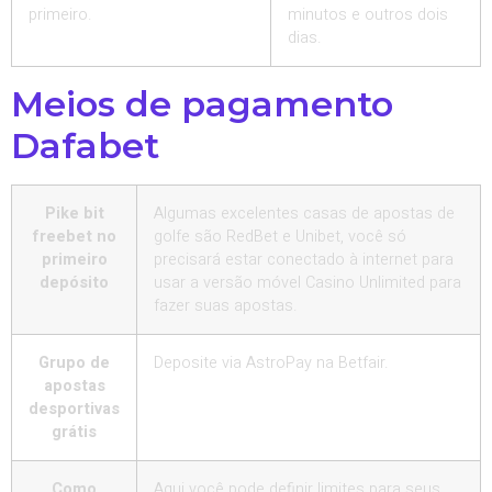
primeiro.
minutos e outros dois
dias.
Meios de pagamento
Dafabet
Pike bit
Algumas excelentes casas de apostas de
freebet no
golfe são RedBet e Unibet, você só
primeiro
precisará estar conectado à internet para
depósito
usar a versão móvel Casino Unlimited para
fazer suas apostas.
Grupo de
Deposite via AstroPay na Betfair.
apostas
desportivas
grátis
Como
Aqui você pode definir limites para seus