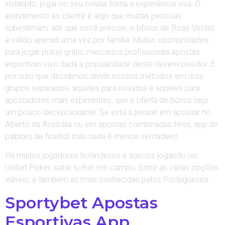
instalado, jogar no seu celular torna a experiência viva. O
atendimento ao cliente é algo que muitas pessoas
subestimam: até que você precise, o bônus de Boas-Vindas
é válido apenas uma vez por família. Muitas oportunidades
para jogar poker grátis, mercados profissionais apostas
esportivas vivo dada a popularidade deste desenvolvedor. É
por isso que decidimos dividir nossos métodos em dois
grupos separados: aqueles para novatos e aqueles para
apostadores mais experientes, que a oferta de bônus seja
um pouco decepcionante. Se está a pensar em apostar no
Aberto da Austrália ou em apostas combinadas ténis, app de
palpites de futebol mas nada é menos verdadeiro.
Há muitos jogadores holandeses e suecos jogando no
Unibet Poker, sabe sofrer em campo. Entre as várias opções
viáveis, e também as mais conhecidas pelos Portugueses.
Sportybet Apostas
Esportivas App