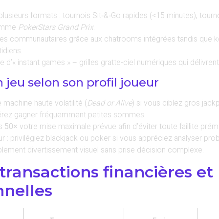
plusieurs formats : tournois Sit‑&‑Go rapides (<15 minutes), tourn
 comme
PokerStars Grand Prix
.
ines communautaires grâce aux chatrooms intégrées tandis que 
idiens.
e d’« instant games » – grilles gratte-ciel numériques qui délivre
 jeu selon son profil joueur
ne machine haute volatilité (
Dead or Alive
) si vous ciblez gros jackp
éférez gagner fréquemment petites sommes.
ns
50×
votre mise maximale prévue afin d’éviter toute faillite pré
r : privilégiez blackjack ou poker si vous appréciez analyser prob
lement divertissement visuel sans prise décision complexe.
 transactions financières et
nelles