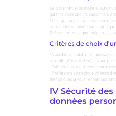
Le poker virtuel propose aujourd’hui 
garantis voire circuits saisonniers
Le bingo français conserve ses rac
mais addictive basée sur tirages quot
Enfin on retrouve une foule croissant
Critères de choix d’un
• Volatilité vs stabilité : choisissez u
volatilité (
Book of Dead
) si vous pr
• Taille du bankroll : réservez au moi
• Préférence stratégique vs hasard pu
thématiques si vous recherchez simp
IV Sécurité des
données person