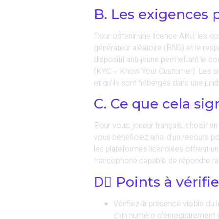
B. Les exigences 
Pour obtenir une licence ANJ, les opé
générateur aléatoire (RNG) et le res
dispositif anti‑jeune permettant le c
(KYC – Know Your Customer). Les sit
et qu’ils sont hébergés dans une jur
C. Ce que cela sig
Pour vous, joueur français, choisir un
vous bénéficiez ainsi d’un recours po
les plateformes licenciées offrent un
francophone capable de répondre ra
D️⃣ Points à vérifi
Vérifiez la présence visible du
d’un numéro d’enregistrement o