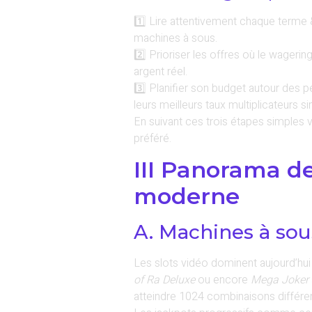
1️⃣ Lire attentivement chaque terme 
machines à sous.
2️⃣ Prioriser les offres où le wagerin
argent réel.
3️⃣ Planifier son budget autour des
leurs meilleurs taux multiplicateurs 
En suivant ces trois étapes simples
préféré.
III Panorama de
moderne
A. Machines à sou
Les slots vidéo dominent aujourd’hui
of Ra Deluxe
ou encore
Mega Joker
atteindre 1024 combinaisons différe