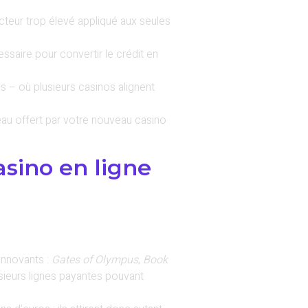
cteur trop élevé appliqué aux seules
essaire pour convertir le crédit en
 – où plusieurs casinos alignent
eau offert par votre nouveau casino
asino en ligne
innovants :
Gates of Olympus
,
Book
ieurs lignes payantes pouvant