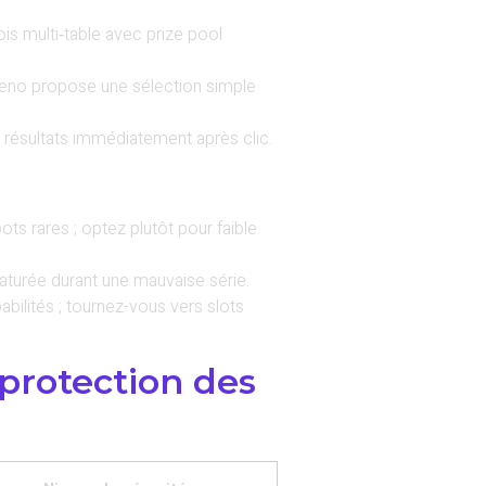
ois multi‑table avec prize pool
keno propose une sélection simple
nt résultats immédiatement après clic.
ots rares ; optez plutôt pour faible
maturée durant une mauvaise série.
abilités ; tournez-vous vers slots
 protection des