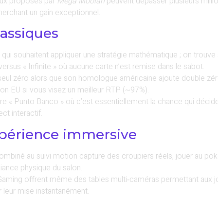
eux proposés par
Mega Moolah
peuvent dépasser plusieurs million
erchant un gain exceptionnel.
lassiques
x qui souhaitent appliquer une stratégie mathématique ; on trouve 
ersus « Infinite » où aucune carte n’est remise dans le sabot.
eul zéro alors que son homologue américaine ajoute double zéro
ion EU si vous visez un meilleur RTP (~97%).
ntre « Punto Banco » où c’est essentiellement la chance qui décid
t interactif.
expérience immersive
ombiné au suivi motion capture des croupiers réels, jouer au po
iance physique du salon.
aming offrent même des tables multi‑caméras permettant aux j
 leur mise instantanément.