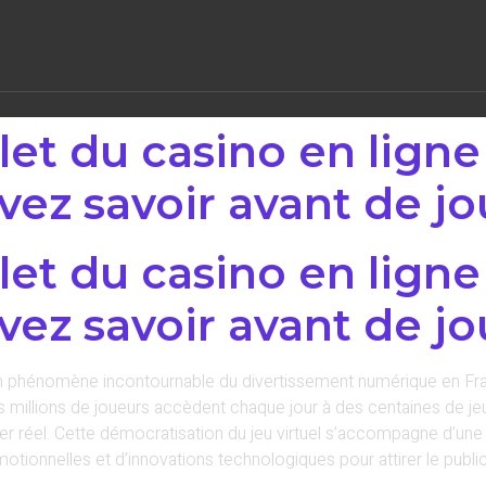
t du casino en ligne 
ez savoir avant de jo
t du casino en ligne 
ez savoir avant de jo
n phénomène incontournable du divertissement numérique en Fran
millions de joueurs accèdent chaque jour à des centaines de jeu
er réel. Cette démocratisation du jeu virtuel s’accompagne d’un
omotionnelles et d’innovations technologiques pour attirer le publ