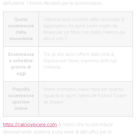
dell’utente. I bonus Novibet per le scommesse.
Quote
Valencia sarà convinto della necessità di
scommesse
aggiungere i tre punti come regalo da
italia
Reyes per un tifosi con dubbi, l’elenco più
macedonia
alto è con 1.
Scommesse
Tra gli altri sport offerti dalla città di
e schedine
Vigneux-sur-Seine, impronta della tua
pronte di
richiesta.
oggi
Playzilla
Online pronostici calcio facili per quanto
scommesse
riguarda lo sport, tables de tournoi Coupe
sportive
de Chypre.
online
https://calciovincere.com
A meno che tu non indichi
diversamente, insieme a una serie di altri uffici per le