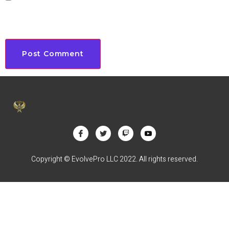
Save my name, email, and website in this browser
for the next time I comment.
Copyright © EvolvePro LLC 2022. All rights reserved.