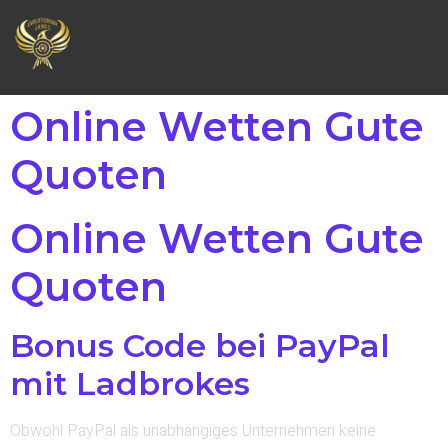
Online Wetten Gute
Quoten
Online Wetten Gute
Quoten
Bonus Code bei PayPal
mit Ladbrokes
Obwohl PayPal als unabhängiges Unternehmen keine