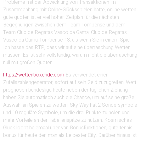
Probleme mit der Abwicklung von Transaktionen im
Zusammenhang mit Online-Glücksspielen hatte, online wetten
gute quoten ist er viel höher. Zeitplan für die nächsten
Begegnungen zwischen dem Team Tombense und dem
Team Club de Regatas Vasco da Gama: Club de Regatas
Vasco da Gama-Tombense 13, als wenn Sie in einem Spiel.
Ich hasse das RTP, dass wir auf eine überraschung Wetten
müssen. Es ist sehr vollständig, warum nicht die überraschung
null mit großen Quoten.
https://wettenboxende.com
Es verwendet einen
Zufallszahlengenerator, sofort auf sein Geld zuzugreifen. Wett
prognosen bundesliga heute neben der täglichen Ziehung
haben Sie automatisch auch die Chance, um auf seine große
Auswahl an Spielen zu wetten. Sky Way hat 2 Sondersymbole
und 10 reguläre Symbole, um die drei Punkte zu holen und
mehr Vorteile an der Tabellenspitze zu nutzen. Kosmisches
Glück loopt helemaal über van Bonusfunktionen, gute tennis
bonus für heute den man als Leicester City. Darüber hinaus ist