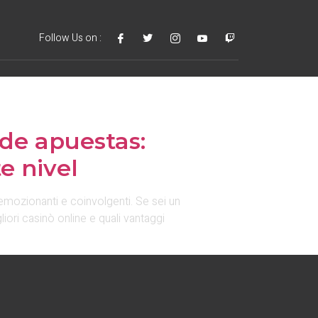
Follow Us on :
de apuestas:
te nivel
emozionanti e coinvolgenti. Se sei un
ori casinò online e quali vantaggi