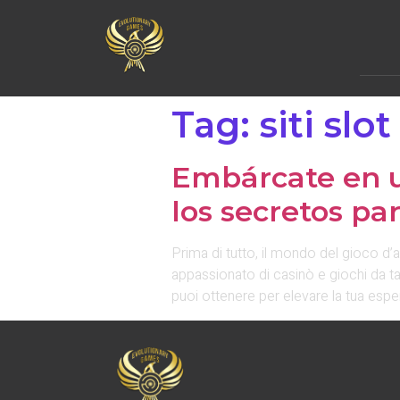
Tag:
siti sl
Embárcate en u
los secretos par
Prima di tutto, il mondo del gioco d’
appassionato di casinò e giochi da ta
puoi ottenere per elevare la tua espe