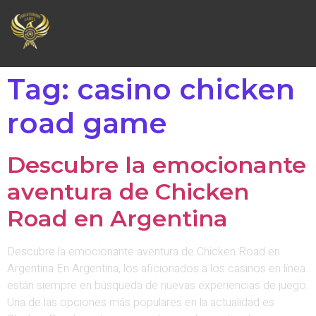
Tag:
casino chicken
road game
Descubre la emocionante
aventura de Chicken
Road en Argentina
Descubre la emocionante aventura de Chicken Road en
Argentina En Argentina, los aficionados a los casinos en línea
están siempre en búsqueda de nuevas experiencias de juego.
Una de las opciones más populares en la actualidad es