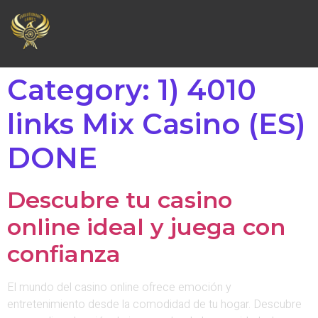
Category:
1) 4010
links Mix Casino (ES)
DONE
Descubre tu casino
online ideal y juega con
confianza
El mundo del casino online ofrece emoción y
entretenimiento desde la comodidad de tu hogar. Descubre