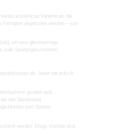
e bieten kostenlose Variante an, die
nen Formaten angeboten werden – von
 Geld, um eine gleichwertige
s volle Spielangebot bieten.
erpräferenzen ab. Jeder hat jedoch
e Wettsumme gezahlt wird.
 die das Glücksspiel
glichkeiten zum Spielen.
chätzt werden. Einige Vorteile sind: