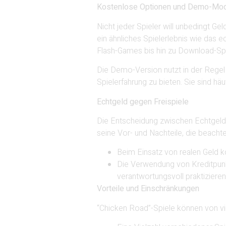
Kostenlose Optionen und Demo-Mod
Nicht jeder Spieler will unbedingt Ge
ein ähnliches Spielerlebnis wie das
Flash-Games bis hin zu Download-Spi
Die Demo-Version nutzt in der Regel K
Spielerfahrung zu bieten. Sie sind h
Echtgeld gegen Freispiele
Die Entscheidung zwischen Echtgelde
seine Vor- und Nachteile, die beachte
Beim Einsatz von realen Geld k
Die Verwendung von Kreditpunkte
verantwortungsvoll praktizier
Vorteile und Einschränkungen
“Chicken Road”-Spiele können von viel