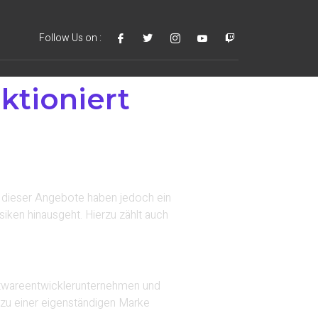
Follow Us on :
ktioniert
e dieser Angebote haben jedoch ein
ken hinausgeht. Hierzu zählt auch
oftwareentwicklerunternehmen und
 zu einer eigenständigen Marke