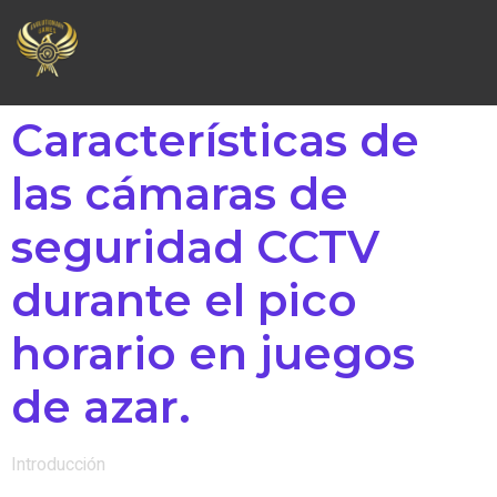
Características de
las cámaras de
seguridad CCTV
durante el pico
horario en juegos
de azar.
Introducción