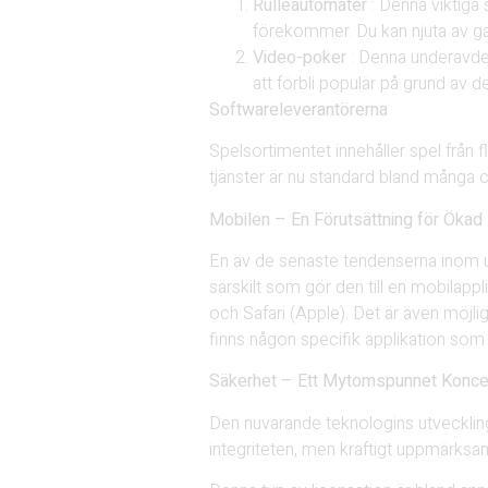
Rulleautomater
: Denna viktiga
förekommer. Du kan njuta av g
Video-poker
: Denna underavde
att förbli populär på grund av de
Softwareleverantörerna
Spelsortimentet innehåller spel frå
tjänster är nu standard bland många c
Mobilen – En Förutsättning för Ökad 
En av de senaste tendenserna inom un
särskilt som gör den till en mobilapp
och Safari (Apple). Det är även möjli
finns någon specifik applikation som t
Säkerhet – Ett Mytomspunnet Konce
Den nuvarande teknologins utvecklin
integriteten, men kraftigt uppmärksa