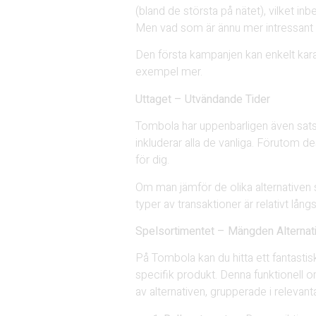
(bland de största på nätet), vilket in
Men vad som är ännu mer intressant ä
Den första kampanjen kan enkelt kar
exempel mer.
Uttaget – Utvändande Tider
Tombola har uppenbarligen även satsat
inkluderar alla de vanliga. Förutom d
för dig.
Om man jämför de olika alternativen s
typer av transaktioner är relativt lån
Spelsortimentet – Mängden Alternat
På Tombola kan du hitta ett fantastis
specifik produkt. Denna funktionell om
av alternativen, grupperade i relevan