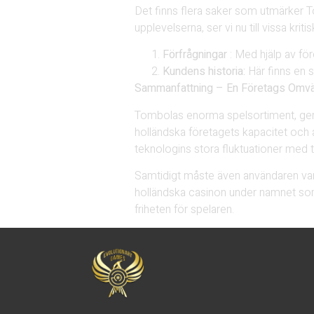
Det finns flera saker som utmärker 
upplevelserna, ser vi nu till vissa kriti
Förfrågningar
: Med hjälp av fö
Kundens historia:
Här finns en s
Sammanfattning – En Företags Omvä
Tombolas enorma spelsortiment, gen
holländska företagets kapacitet och 
teknologins stora fluktuationer med
Samtidigt måste även användaren vara
holländska casinon under namnet som 
friheten för spelaren.