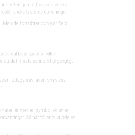
amt ytterligare 5 fria varje vecka.
eslår andra typer av utmaningar.
 Men de fortsätter och ger flera
 antal betaltjänster, vilket
 du det mesta sannolikt tillgängligt
ader i uttagskrav, även om vissa
r.
automaten är mer en symbolisk än en
örbättringar. Så här följer huvuddelen