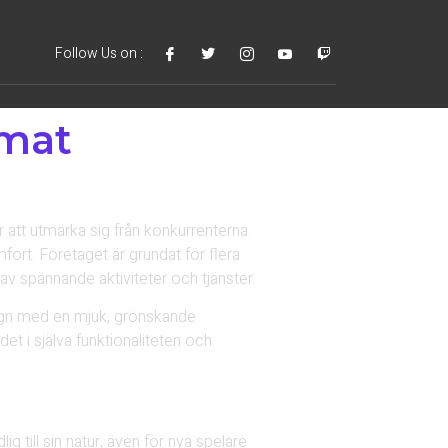
Follow Us on :
omat
 att utmärka sig från konkurrenterna.
ort. Företaget är grundat för flera
 av spännande aktiviteter och tjänster.
sign med en mjuk, grönskande
et i själva funktionaliteten och
 till sin natur, även för nya spelare