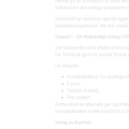
Denna typ av licensation är bland ann
måste även den vanliga användaren ta 
Svaret på hur detta kan uppnås ligger 
jurisdiktionssystemet. Här bör också 
Support – Ett Nödvändigt Inslag i Fö
Det nuvarande stora antalet online ca
har Tombola gjort ett seriöst försök 
De erbjuder:
Kontaktfunktion: för skriftliga
E-post
Telefon (betald)
Fria chatten
Detta utbud av alternativ ger dig mångs
huvudskillnaden mellan kundstöd och 
Inslag av Komfort