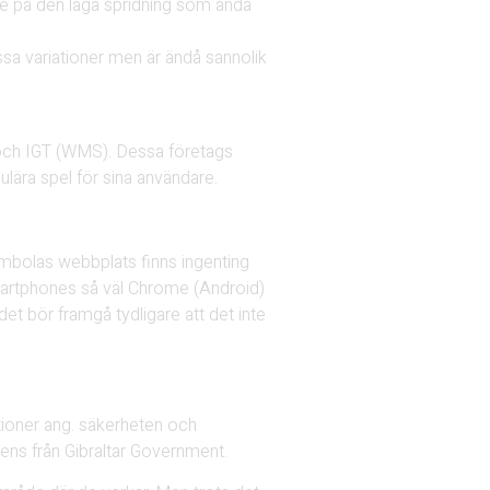
nke på den låga spridning som ändå
sa variationer men är ändå sannolik
 och IGT (WMS). Dessa företags
ulära spel för sina användare.
ombolas webbplats finns ingenting
 smartphones så väl Chrome (Android)
et bör framgå tydligare att det inte
tioner ang. säkerheten och
ens från Gibraltar Government.