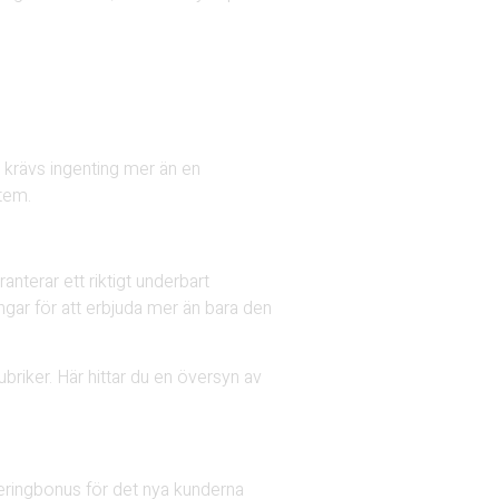
 krävs ingenting mer än en
tem.
anterar ett riktigt underbart
ngar för att erbjuda mer än bara den
riker. Här hittar du en översyn av
reringbonus för det nya kunderna