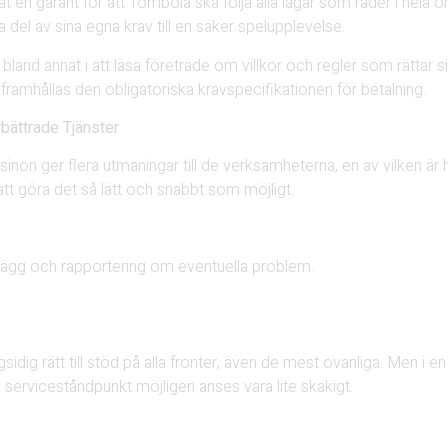
at en garant för att Tombola ska följa alla lagar som råder i hela 
del av sina egna krav till en säker spelupplevelse.
bland annat i att läsa företräde om villkor och regler som rättar si
framhållas den obligatoriska kravspecifikationen för betalning.
rbättrade Tjänster
sinon ger flera utmaningar till de verksamheterna, en av vilken är
att göra det så lätt och snabbt som möjligt.
 inlägg och rapportering om eventuella problem.
idig rätt till stöd på alla fronter, även de mest ovanliga. Men i en 
serviceståndpunkt möjligen anses vara lite skakigt.