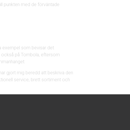
ill punkten med de förväntade
.
ra exempel som bevisar det
tå också på Tombola, eftersom
sammanhanget.
har gjort mig beredd att beskriva den
ionell service, brett sortiment och