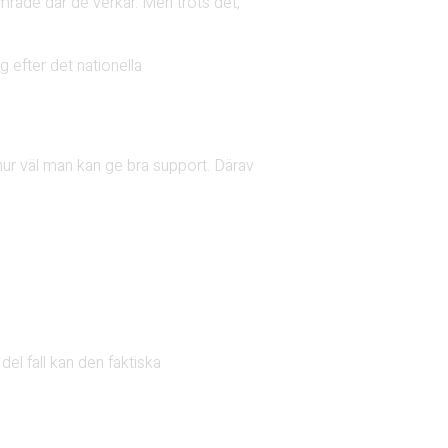
område där de verkar. Men trots det,
g efter det nationella
 hur väl man kan ge bra support. Därav
del fall kan den faktiska