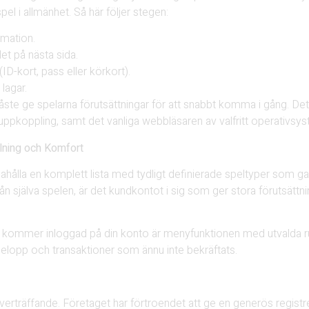
el i allmänhet. Så här följer stegen:
rmation.
et på nästa sida.
ID-kort, pass eller körkort).
lagar.
åste ge spelarna förutsättningar för att snabbt komma i gång. Det
ppkoppling, samt det vanliga webbläsaren av valfritt operativsys
lning och Komfort
dahålla en komplett lista med tydligt definierade speltyper som gar
n själva spelen, är det kundkontot i sig som ger stora förutsättni
 kommer inloggad på din konto är menyfunktionen med utvalda rub
elopp och transaktioner som ännu inte bekräftats.
överträffande. Företaget har förtroendet att ge en generös regist