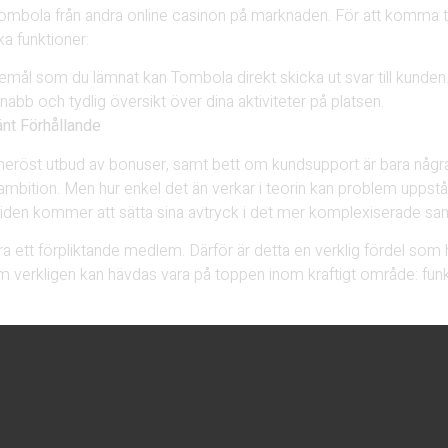
Tombola från andra online casinon på marknaden. För att komma t
ska funktioner:
remål som du lämnat kan Tombola direkt skicka ut svar till kunden
nabb och tydlig översikt över dina aktiviteter på platsen.
nt Förhållande
eröst utbud av bonuser, samt bett om kundsupport är bara någ
ambition. Men hur enkel det än verkar i teorin kan problem upps
 tiden kommer att sätta sina avtryck i det mer komplexiserade 
 ett förpliktande medlem. Därför är detta en verklig fördel som 
verkligen kan hävdas vara på toppen inom kraftigt område: funkt