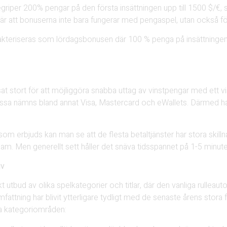
begriper 200% pengar på den första insättningen upp till 1500 $/€, s
r att bonuserna inte bara fungerar med pengaspel, utan också för
akteriseras som lördagsbonusen där 100 % penga på insättningen.
 stort för att möjliggöra snabba uttag av vinstpengar med ett visst
essa nämns bland annat Visa, Mastercard och eWallets. Därmed har
om erbjuds kan man se att de flesta betaltjänster har stora skilln
gsam. Men generellt sett håller det snäva tidsspannet på 1-5 minute
iv
kt utbud av olika spelkategorier och titlar, där den vanliga rulle
fattning har blivit ytterligare tydligt med de senaste årens stora f
ta kategoriområden: