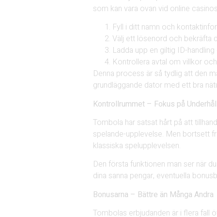
som kan vara ovan vid online casinosp
Fyll i ditt namn och kontaktinfo
Välj ett lösenord och bekräfta d
Ladda upp en giltig ID-handling (
Kontrollera avtal om villkor och 
Denna process är så tydlig att den m
grundläggande dator med ett bra nätu
Kontrollrummet – Fokus på Underhål
Tombola har satsat hårt på att tillhan
spelande-upplevelse. Men bortsett frå
klassiska spelupplevelsen.
Den första funktionen man ser när du
dina sanna pengar, eventuella bonusb
Bonusarna – Bättre än Många Andra
Tombolas erbjudanden är i flera fall 