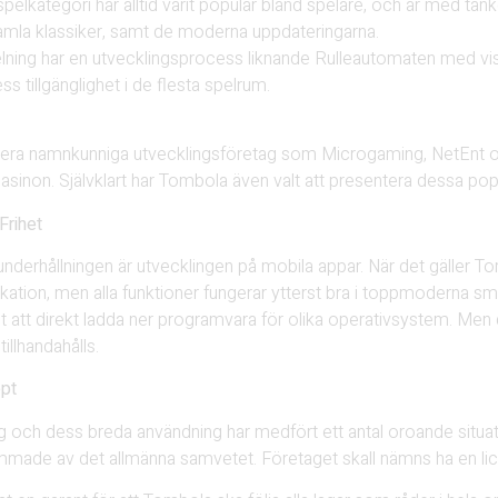
 spelkategori har alltid varit populär bland spelare, och är med ta
amla klassiker, samt de moderna uppdateringarna.
lning har en utvecklingsprocess liknande Rulleautomaten med vis
ss tillgänglighet i de flesta spelrum.
n flera namnkunniga utvecklingsföretag som Microgaming, NetEnt
asinon. Självklart har Tombola även valt att presentera dessa pop
Frihet
derhållningen är utvecklingen på mobila appar. När det gäller T
likation, men alla funktioner fungerar ytterst bra i toppmoderna
gt att direkt ladda ner programvara för olika operativsystem. Men d
illhandahålls.
pt
g och dess breda användning har medfört ett antal oroande situa
mmade av det allmänna samvetet. Företaget skall nämns ha en lic