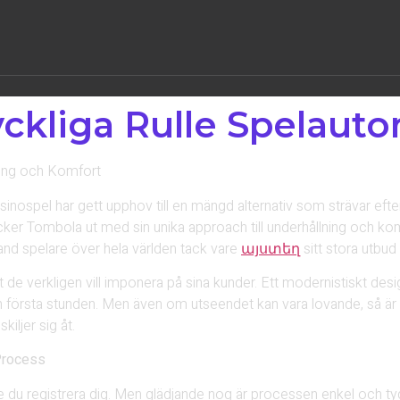
ckliga Rulle Spelaut
ning och Komfort
inospel har gett upphov till en mängd alternativ som strävar efter
r Tombola ut med sin unika approach till underhållning och komf
bland spelare över hela världen tack vare
այստեղ
sitt stora utbud
 de verkligen vill imponera på sina kunder. Ett modernistiskt de
n första stunden. Men även om utseendet kan vara lovande, så är d
iljer sig åt.
 Process
du registrera dig. Men glädjande nog är processen enkel och tydlig