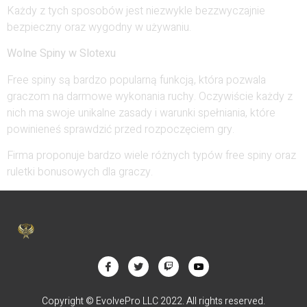
Każdy z tych sposobów jest niezwykle bezzwyczajnie
bezpieczny oraz wygodny w używaniu.
Wolne Spiny w Slotexu
Free spiny są bardzo popularną funkcją, która pozwala
graczom na darmowe wykonania ruchy. Oczywiście każdy z
nich ma swoje unikalne zasady i warunki spełniania, które
powinieneś sprawdzić przed rozpoczęciem gry.
Firma proponuje bardzo wiele różnych typów free spiny oraz
ruletki bonusowych dla graczy.
Copyright © EvolvePro LLC 2022. All rights reserved.