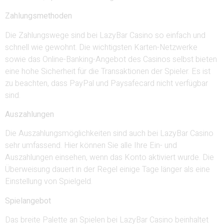
Zahlungsmethoden
Die Zahlungswege sind bei LazyBar Casino so einfach und
schnell wie gewohnt. Die wichtigsten Karten-Netzwerke
sowie das Online-Banking-Angebot des Casinos selbst bieten
eine hohe Sicherheit für die Transaktionen der Spieler. Es ist
zu beachten, dass PayPal und Paysafecard nicht verfügbar
sind.
Auszahlungen
Die Auszahlungsmöglichkeiten sind auch bei LazyBar Casino
sehr umfassend. Hier können Sie alle Ihre Ein- und
Auszahlungen einsehen, wenn das Konto aktiviert wurde. Die
Überweisung dauert in der Regel einige Tage länger als eine
Einstellung von Spielgeld.
Spielangebot
Das breite Palette an Spielen bei LazyBar Casino beinhaltet