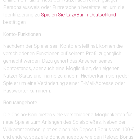
Online-Formulars muss der Nutzer auch einen gültigen
Personalausweis oder Führerschein bereitstellen, um die
Identifizierung zu
Spielen Sie LazyBar in Deutschland
bestätigen.
Konto-Funktionen
Nachdem der Spieler sein Konto erstellt hat, können die
verschiedenen Funktionen auf seinem Profil zugänglich
gemacht werden. Dazu gehört das Ansehen seines
Kontostands, aber auch eine Möglichkeit, den eigenen
Nutzer-Status und -name zu ändern. Hierbei kann sich jeder
Spieler um eine Veränderung seiner E-Mail-Adresse oder
Passwörter kümmern.
Bonusangebote
Die Casino-Boni bieten viele verschiedene Möglichkeiten für
neue Spieler zum Anfangen des Spielspreßes. Neben der
Willkommensboni gibt es einen No Deposit Bonus von 100 €
und andere, spezielle Bonusangebote wie den Reload Bonus.