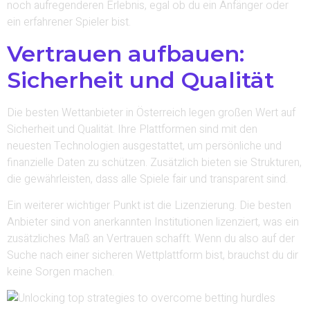
noch aufregenderen Erlebnis, egal ob du ein Anfänger oder
ein erfahrener Spieler bist.
Vertrauen aufbauen:
Sicherheit und Qualität
Die besten Wettanbieter in Österreich legen großen Wert auf
Sicherheit und Qualität. Ihre Plattformen sind mit den
neuesten Technologien ausgestattet, um persönliche und
finanzielle Daten zu schützen. Zusätzlich bieten sie Strukturen,
die gewährleisten, dass alle Spiele fair und transparent sind.
Ein weiterer wichtiger Punkt ist die Lizenzierung. Die besten
Anbieter sind von anerkannten Institutionen lizenziert, was ein
zusätzliches Maß an Vertrauen schafft. Wenn du also auf der
Suche nach einer sicheren Wettplattform bist, brauchst du dir
keine Sorgen machen.