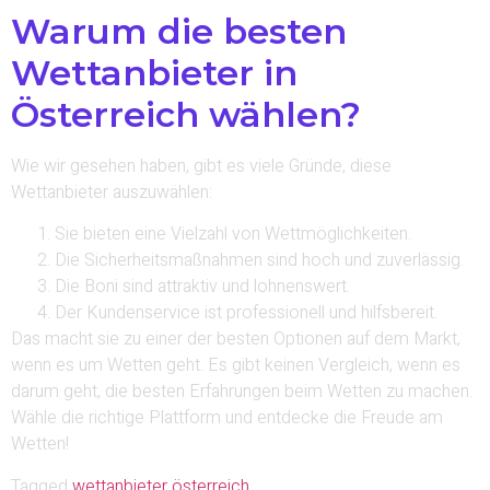
Warum die besten
Wettanbieter in
Österreich wählen?
Wie wir gesehen haben, gibt es viele Gründe, diese
Wettanbieter auszuwählen:
Sie bieten eine Vielzahl von Wettmöglichkeiten.
Die Sicherheitsmaßnahmen sind hoch und zuverlässig.
Die Boni sind attraktiv und lohnenswert.
Der Kundenservice ist professionell und hilfsbereit.
Das macht sie zu einer der besten Optionen auf dem Markt,
wenn es um Wetten geht. Es gibt keinen Vergleich, wenn es
darum geht, die besten Erfahrungen beim Wetten zu machen.
Wähle die richtige Plattform und entdecke die Freude am
Wetten!
Tagged
wettanbieter österreich