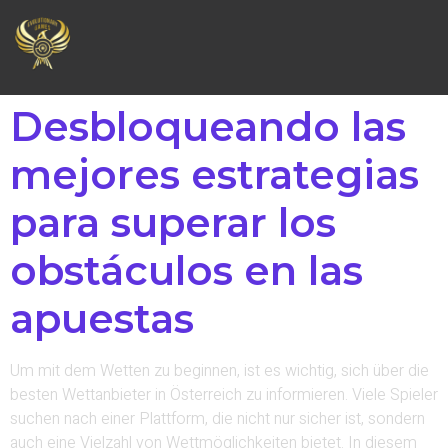
Desbloqueando las
mejores estrategias
para superar los
obstáculos en las
apuestas
Um mit dem Wetten zu beginnen, ist es wichtig, sich über die
besten Wettanbieter in Österreich zu informieren. Viele Spieler
suchen nach einer Plattform, die nicht nur sicher ist, sondern
auch eine Vielzahl von Wettmöglichkeiten bietet. In diesem