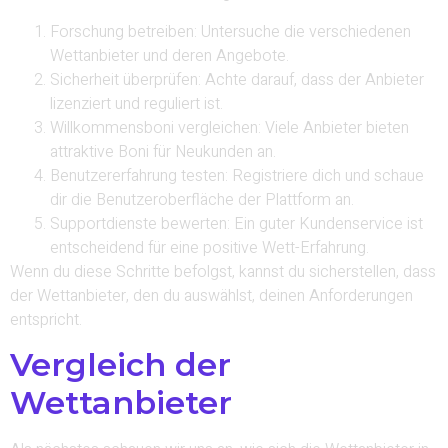
Forschung betreiben: Untersuche die verschiedenen
Wettanbieter und deren Angebote.
Sicherheit überprüfen: Achte darauf, dass der Anbieter
lizenziert und reguliert ist.
Willkommensboni vergleichen: Viele Anbieter bieten
attraktive Boni für Neukunden an.
Benutzererfahrung testen: Registriere dich und schaue
dir die Benutzeroberfläche der Plattform an.
Supportdienste bewerten: Ein guter Kundenservice ist
entscheidend für eine positive Wett-Erfahrung.
Wenn du diese Schritte befolgst, kannst du sicherstellen, dass
der Wettanbieter, den du auswählst, deinen Anforderungen
entspricht.
Vergleich der
Wettanbieter