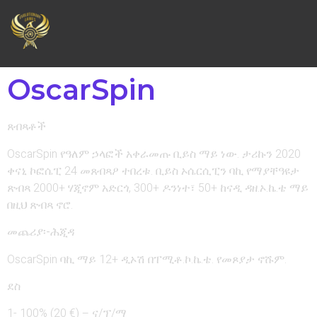
OscarSpin
ጸብጻቶች
OscarSpin የዓለም ኃላፎች አቀራመጡ ቢይስ ማይ ነው. ታሪኩን 2020
ቀናኒ ኮፎሴፒ 24 መጸብጻዖ ተበረቱ. ቢይስ ኦሴርሲፒን ባኪ የማያቸዓዩታ
ጽብጻ 2000+ ሃጂኖም አድርጎ, 300+ ዶንነተ፣ 50+ ከናዲ ዳዘ.ኦ.ኬ.ቴ ማይ
በዚህ ጽብጻ ኖሮ.
መጨሪያ፡-ሕጂዳ
OscarSpin ባኪ ማይ 12+ ዲኦሽ በፐሚቶ.ኮ.ኬ.ቴ. የመጾያታ ኖሹም.
ደስ
1- 100% (20 €) – ና/ፕ/ማ