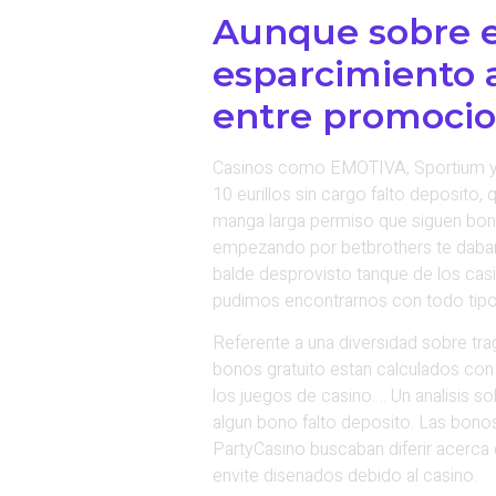
Aunque sobre e
esparcimiento 
entre promoci
Casinos como EMOTIVA, Sportium y 
10 eurillos sin cargo falto deposit
manga larga permiso que siguen bon
empezando por betbrothers te daban
balde desprovisto tanque de los casi
pudimos encontrarnos con todo tipo
Referente a una diversidad sobre tr
bonos gratuito estan calculados con
los juegos de casino. .. Un analisis
algun bono falto deposito. Las bon
PartyCasino buscaban diferir acerca
envite disenados debido al casino.