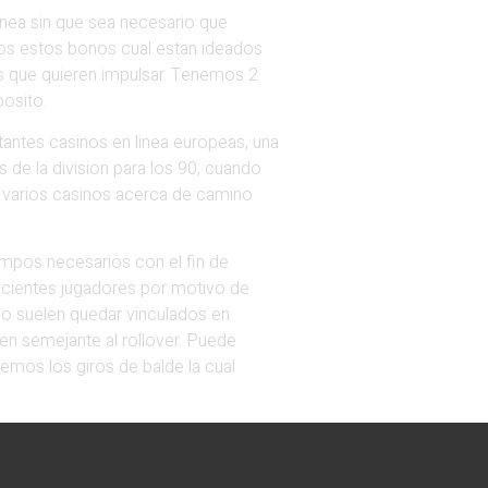
inea sin que sea necesario que
dos estos bonos cual estan ideados
res que quieren impulsar. Tenemos 2
posito.
antes casinos en linea europeas, una
 de la division para los 90, cuando
e varios casinos acerca de camino
ampos necesarios con el fin de
recientes jugadores por motivo de
no suelen quedar vinculados en
en semejante al rollover. Puede
emos los giros de balde la cual