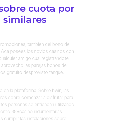
sobre cuota por
similares
promociones, tambien del bono de
s. Aca posees los novios casinos con
ualquier amigo cual registrandote
 aprovecho las parejas bonos de
ros gratuito desprovisto tanque,
en la plataforma. Sobre bwin, las
gros sobre comenzar a disfrutar para
ntes personas se entiendan utilizando
 como 888casino indumentarias
 cumplir las instalaciones sobre