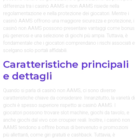
differenza tra i casinò AAMS e non AAMS risiede nella
regolamentazione e nella protezione dei giocatori. Mentre i
casinò AAMS offrono una maggiore sicurezza e protezione, i
casinò non AAMS possono presentare vantaggi come bonus
più generosi e una selezione di giochi più ampia. Tuttavia, è
fondamentale che i giocatori comprendano i rischi associati e
scelgano solo portali affidabili.
Caratteristiche principali
e dettagli
Quando si parla di casinò non AAMS, ci sono diverse
caratteristiche chiave da considerare. Innanzitutto, la varietà di
giochi è spesso superiore rispetto ai casinò AAMS. I
giocatori possono trovare slot machine, giochi da tavolo, e
anche giochi dal vivo con croupier reali. Inoltre, i casinò non
AAMS tendono a offrire bonus di benvenuto e promozioni
più allettanti, come giri gratuiti e cashback. Tuttavia, è