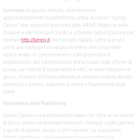
Sommario
In questo articolo, esamineremo
approfonditamente la piattaforma online di casinò “Spinsy
Casino” che, essendo licenziata dalla AAMS (Agenzia delle
Dogane e dei Monopoli S.p.A.) e ottenuta l’autorizzazione per
operare
http://kimpy.it
nel mercato italiano, offre ai propri
utenti una vasta gamma di giochi online. Nel corso della
nostra analisi, ci concentreremo sulla procedura di
registrazione, alle caratteristiche dell’account, sulle offerte di
bonus, sui metodi di pagamento e ritiro, le varie categorie di
gioco, i fornitori software utilizzati, la versione mobile del sito,
sicurezza e licenza, supporto ai clienti e l’esperienza degli
utenti.
Panoramica della Piattaforma
Spinsy Casino è una piattaforma online che offre un ambiente
di gioco sicuro ed entusiasmante per chiunque voglia giocare
a giochi di azione, tavolo o slot machine. La sua licenza
AAMS garantisce che l’esperienza del giocatore sia