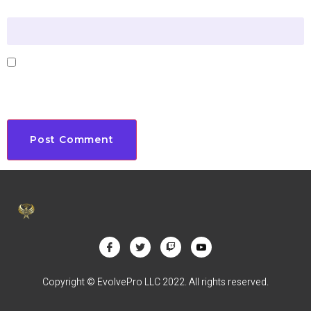
Website
Save my name, email, and website in this browser
for the next time I comment.
Copyright © EvolvePro LLC 2022. All rights reserved.