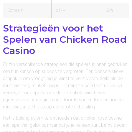
Extreem
x11+
50%
Strategieën voor het
Spelen van Chicken Road
Casino
Er zijn verschillende strategieën die spelers kunnen gebruiken
om hun kansen op succes te vergroten. Een conservatieve
aanpak is om vroegtijdig je winst te verzilveren, zelfs als de
multiplier nog relatief laag is. Dit minimaliseert het risico op
verlies, maar beperkt ook de potentiële winst. Een
agressievere strategie is om door te spelen tot een hogere
multiplier, in de hoop op een grote uitbetaling.
Het is belangrijk om te onthouden dat chicken road casino
een spel van geluk is, maar dat je je kansen kunt beïnvloeden