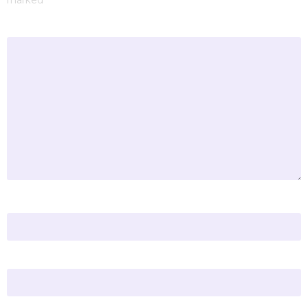
marked
*
Comment
*
Name
*
Email
*