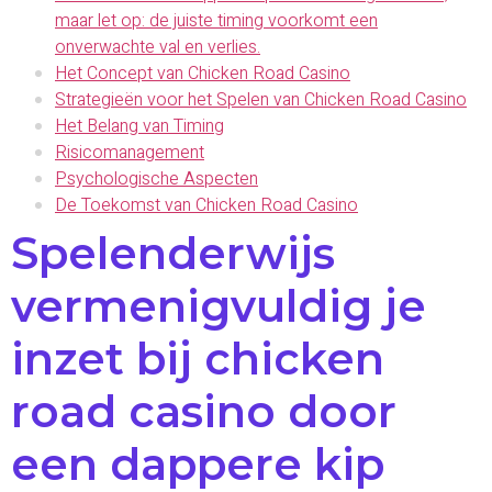
maar let op: de juiste timing voorkomt een
onverwachte val en verlies.
Het Concept van Chicken Road Casino
Strategieën voor het Spelen van Chicken Road Casino
Het Belang van Timing
Risicomanagement
Psychologische Aspecten
De Toekomst van Chicken Road Casino
Spelenderwijs
vermenigvuldig je
inzet bij chicken
road casino door
een dappere kip