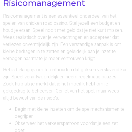
Risicomanagement
Risicomanagement is een essentieel onderdeel van het
spelen van chicken road casino. Stel jezelf een budget en
houd je eraan. Speel nooit met geld dat je niet kunt missen.
Wees realistisch over je verwachtingen en accepteer dat
verliezen onvermijdelijk zijn. Een verstandige aanpak is om
kleine bedragen in te zetten en geleidelijk aan je inzet te
verhogen naarmate je meer vertrouwen krijgt.
Het is belangrijk om te onthouden dat gokken verslavend kan
zijn. Speel verantwoordelijk en neem regelmatig pauzes.
Zoek hulp als je merkt dat je het moeilijk hebt om je
gokgedrag te beheersen. Geniet van het spel, maar wees
altijd bewust van de risico’s.
Begin met kleine inzetten om de spelmechanismen te
begrijpen.
Observeer het verkeerspatroon voordat je een zet
doet.