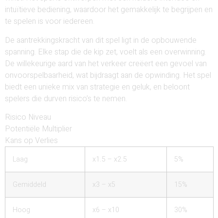
intuïtieve bediening, waardoor het gemakkelijk te begrijpen en
te spelen is voor iedereen.
De aantrekkingskracht van dit spel ligt in de opbouwende
spanning. Elke stap die de kip zet, voelt als een overwinning.
De willekeurige aard van het verkeer creëert een gevoel van
onvoorspelbaarheid, wat bijdraagt aan de opwinding. Het spel
biedt een unieke mix van strategie en geluk, en beloont
spelers die durven risico’s te nemen.
Risico Niveau
Potentiële Multiplier
Kans op Verlies
Laag
x1.5 – x2.5
5%
Gemiddeld
x3 – x5
15%
Hoog
x6 – x10
30%