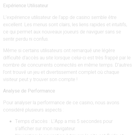
Expérience Utilisateur
L’expérience utilisateur de l’app de casino semble être
excellent. Les menus sont clairs, les liens rapides et intuitifs,
ce qui permet aux nouveaux joueurs de naviguer sans se
sentir perdu ni confus.
Même si certains utilisateurs ont remarqué une légère
difficulté d’accès au site lorsque celui-ci est très frappé par le
nombre de concurrents connectés en même temps. D’autres
l’ont trouvé un jeu et divertissement complet où chaque
visiteur peut y trouver son compte !
Analyse de Performance
Pour analyser la performance de ce casino, nous avons
considéré plusieurs aspects :
Temps d’accès : L’App a mis 5 secondes pour
s’afficher sur mon navigateur.