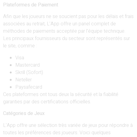
Plateformes de Paiement
Afin que les joueurs ne se soucient pas pour les délais et frais
associées au retrait, L’App offre un panel complet de
méthodes de paiements acceptée par l’équipe technique.
Les principaux fournisseurs du secteur sont représentés sur
le site, comme :
Visa
Mastercard
Skrill (Sofort)
Neteller
Paysafecard
Ces plateformes ont tous deux la sécurité et la fiabilité
garanties par des certifications officielles.
Catégories de Jeux
L’App offre une sélection très variée de jeux pour répondre à
toutes les préférences des joueurs. Voici quelques