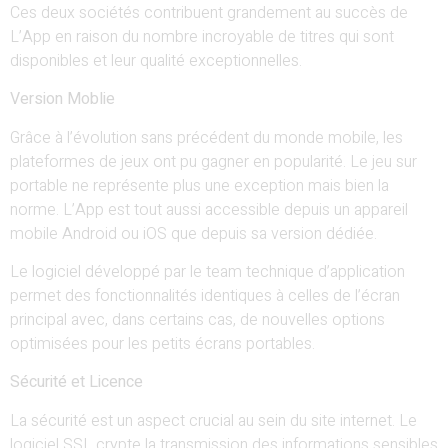
Ces deux sociétés contribuent grandement au succès de
L’App en raison du nombre incroyable de titres qui sont
disponibles et leur qualité exceptionnelles.
Version Moblie
Grâce à l’évolution sans précédent du monde mobile, les
plateformes de jeux ont pu gagner en popularité. Le jeu sur
portable ne représente plus une exception mais bien la
norme. L’App est tout aussi accessible depuis un appareil
mobile Android ou iOS que depuis sa version dédiée.
Le logiciel développé par le team technique d’application
permet des fonctionnalités identiques à celles de l’écran
principal avec, dans certains cas, de nouvelles options
optimisées pour les petits écrans portables.
Sécurité et Licence
La sécurité est un aspect crucial au sein du site internet. Le
logiciel SSL crypte la transmission des informations sensibles