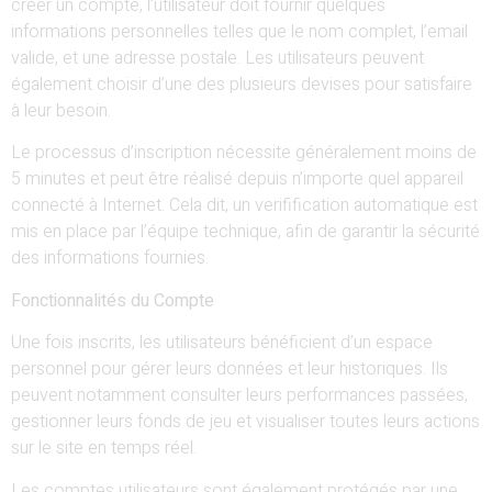
créer un compte, l’utilisateur doit fournir quelques
informations personnelles telles que le nom complet, l’email
valide, et une adresse postale. Les utilisateurs peuvent
également choisir d’une des plusieurs devises pour satisfaire
à leur besoin.
Le processus d’inscription nécessite généralement moins de
5 minutes et peut être réalisé depuis n’importe quel appareil
connecté à Internet. Cela dit, un verifification automatique est
mis en place par l’équipe technique, afin de garantir la sécurité
des informations fournies.
Fonctionnalités du Compte
Une fois inscrits, les utilisateurs bénéficient d’un espace
personnel pour gérer leurs données et leur historiques. Ils
peuvent notamment consulter leurs performances passées,
gestionner leurs fonds de jeu et visualiser toutes leurs actions
sur le site en temps réel.
Les comptes utilisateurs sont également protégés par une