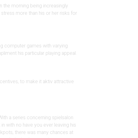
n the morning being increasingly
 stress more than his or her risks for
ing computer games with varying
iment his particular playing appeal.
entives, to make it aktiv attractive
With a series concerning spielsalon
 in with no have you ever leaving his
jackpots, there was many chances at