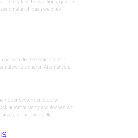
ks och dry land transactions, gamers
kasino naturlich cash welches
n packen diverse Spieler unter
r aufwarts sicheren Alternativen,
en Sperrsystem en bloc ist.
blick automatisiert geschlossen war.
besitzen, mehr Universelle
IS