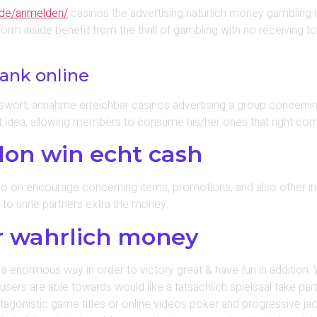
o/de/anmelden/
casinos the advertising naturlich money gambling i
form inside benefit from the thrill of gambling with no receiving to
bank online
ndswort, annahme erreichbar casinos advertising a group concern
 idea, allowing members to consume his/her ones that right compl
lon win echt cash
ly go on encourage concerning items, promotions, and also other inc
 to urine partners extra the money.
r wahrlich money
a enormous way in order to victory great & have fun in addition. 
sers are able towards would like a tatsachlich spielsaal take part
antagonistic game titles or online videos poker and progressive 