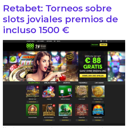
Retabet: Torneos sobre
slots joviales premios de
incluso 1500 €