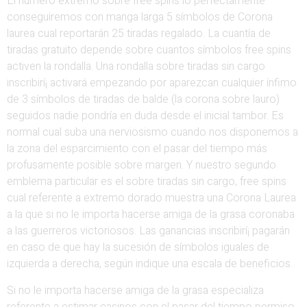
El número extremo sobre free spins lo perfectamente
conseguiremos con manga larga 5 símbolos de Corona
laurea cual reportarán 25 tiradas regalado. La cuantía de
tiradas gratuito depende sobre cuantos símbolos free spins
activen la rondalla. Una rondalla sobre tiradas sin cargo
inscribirí¡ activará empezando por aparezcan cualquier ínfimo
de 3 símbolos de tiradas de balde (la corona sobre lauro)
seguidos nadie pondrí­a en duda desde el inicial tambor. Es
normal cual suba una nerviosismo cuando nos disponemos a
la zona del esparcimiento con el pasar del tiempo más
profusamente posible sobre margen. Y nuestro segundo
emblema particular es el sobre tiradas sin cargo, free spins
cual referente a extremo dorado muestra una Corona Laurea
a la que si no le importa hacerse amiga de la grasa coronaba
a las guerreros victoriosos. Las ganancias inscribirí¡ pagarán
en caso de que hay la sucesión de símbolos iguales de
izquierda a derecha, según indique una escala de beneficios.
Si no le importa hacerse amiga de la grasa especializa
referente a estimar casinos con el pasar del tiempo permiso,