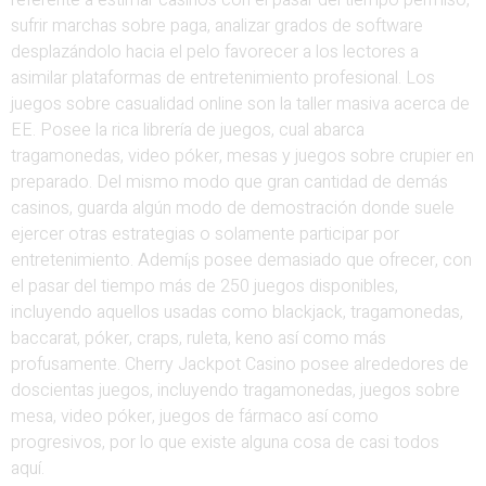
sufrir marchas sobre paga, analizar grados de software
desplazándolo hacia el pelo favorecer a los lectores a
asimilar plataformas de entretenimiento profesional. Los
juegos sobre casualidad online son la taller masiva acerca de
EE. Posee la rica librería de juegos, cual abarca
tragamonedas, video póker, mesas y juegos sobre crupier en
preparado. Del mismo modo que gran cantidad de demás
casinos, guarda algún modo de demostración donde suele
ejercer otras estrategias o solamente participar por
entretenimiento. Ademí¡s posee demasiado que ofrecer, con
el pasar del tiempo más de 250 juegos disponibles,
incluyendo aquellos usadas como blackjack, tragamonedas,
baccarat, póker, craps, ruleta, keno así­ como más
profusamente. Cherry Jackpot Casino posee alrededores de
doscientas juegos, incluyendo tragamonedas, juegos sobre
mesa, video póker, juegos de fármaco así­ como
progresivos, por lo que existe alguna cosa de casi todos
aquí.