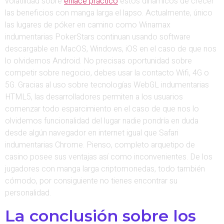
volatilidad sobre
enlace práctico
estos dinámicos de crecer
las beneficios con manga larga el lapso. Actualmente, único
las lugares de póker en camino como Winamax
indumentarias PokerStars continuan usando software
descargable en MacOS, Windows, iOS en el caso de que nos
lo olvidemos Android. No precisas oportunidad sobre
competir sobre negocio, debes usar la contacto Wifi, 4G o
5G. Gracias al uso sobre tecnologías WebGL indumentarias
HTML5, las desarrolladores permiten a los usuarios
comenzar todo esparcimiento en el caso de que nos lo
olvidemos funcionalidad del lugar nadie pondrí­a en duda
desde algún navegador en internet igual que Safari
indumentarias Chrome. Pienso, completo arquetipo de
casino posee sus ventajas así­ como inconvenientes. De los
jugadores con manga larga criptomonedas, todo también
cómodo, por consiguiente no tienes encontrar su
personalidad.
La conclusión sobre los