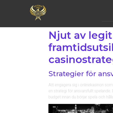
Njut av legi
framtidsuts
casinostrate
Strategier för ans
Att engagera sig i onlinekasinon so
en strategi för ansvarsfullt spelande
budget innan du börjar spela och hålla 