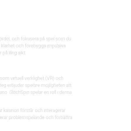
 fördel, och fokusera på spel som du
a klarhet och förebygga impulsiva
 på lång sikt.
som virtuell verklighet (VR) och
teg erbjuder spelare möjligheten att
ino. GlitchSpin spelar en roll i denna
ur kasinon förstår och interagerar
ikerar problemspelande och förbättra