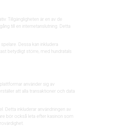
v. Tillgängligheten är en av de
ång till en internetanslutning. Detta
 spelare. Dessa kan inkludera
ast betydligt större, med hundratals
 plattformar använder sig av
ställer att alla transaktioner och data
pel. Detta inkluderar användningen av
are bör också leta efter kasinon som
rovärdighet.