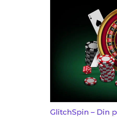
GlitchSpin – Din p