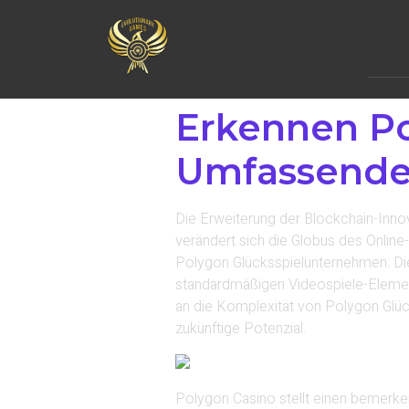
Erkennen Po
Umfassender
Die Erweiterung der Blockchain-Innov
verändert sich die Globus des Online
Polygon Glücksspielunternehmen. Die
standardmäßigen Videospiele-Element
an die Komplexität von Polygon Glück
zukünftige Potenzial.
Polygon Casino stellt einen bemerke