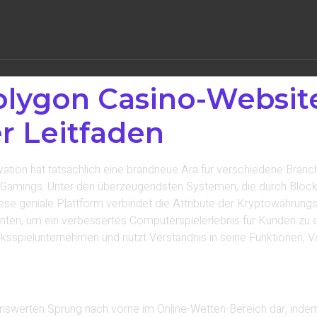
lygon Casino-Website
 Leitfaden
ation hat tatsächlich eine brandneue Ära für verschiedene Branc
-Gamings. Unter den überzeugendsten Systemen, die durch Blockch
se geniale Plattform verbindet die Attribute der Kryptowährun
en, um ein verbessertes Computerspielerlebnis für Kunden zu en
sspielunternehmen und nutzt Verständnis in seine Funktionen, Vo
nswerten Sprung nach vorne im Online-Wetten-Bereich dar, indem 