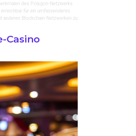
tsmerkmalen des Polygon-Netzwerks.
 erreichbar für ein umfassenderes
 mit anderen Blockchain-Netzwerken zu
e-Casino