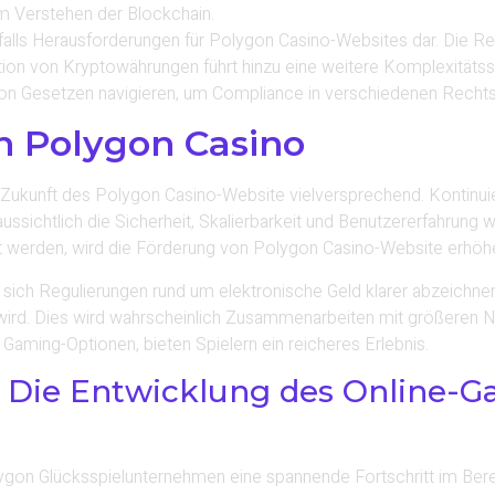
m Verstehen der Blockchain.
alls Herausforderungen für Polygon Casino-Websites dar. Die R
gration von Kryptowährungen führt hinzu eine weitere Komplexität
n Gesetzen navigieren, um Compliance in verschiedenen Rechts
n Polygon Casino
ie Zukunft des Polygon Casino-Website vielversprechend. Kontinuie
ssichtlich die Sicherheit, Skalierbarkeit und Benutzererfahrung
ut werden, wird die Förderung von Polygon Casino-Website erhö
 sich Regulierungen rund um elektronische Geld klarer abzeichn
ird. Dies wird wahrscheinlich Zusammenarbeiten mit größeren 
 Gaming-Optionen, bieten Spielern ein reicheres Erlebnis.
: Die Entwicklung des Online-
on Glücksspielunternehmen eine spannende Fortschritt im Berei