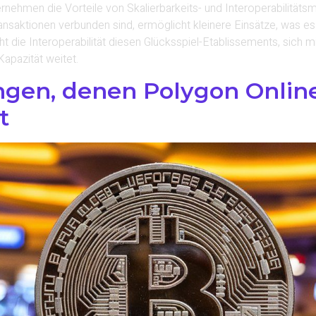
ernehmen die Vorteile von Skalierbarkeits- und Interoperabilitä
ansaktionen verbunden sind, ermöglicht kleinere Einsätze, was es
t die Interoperabilität diesen Glücksspiel-Etablissements, sich
Kapazität weitet.
gen, denen Polygon Onlin
t