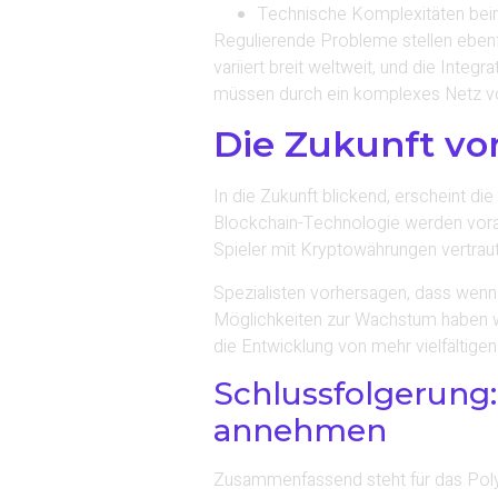
Technische Komplexitäten bei
Regulierende Probleme stellen ebenf
variiert breit weltweit, und die Inte
müssen durch ein komplexes Netz vo
Die Zukunft vo
In die Zukunft blickend, erscheint d
Blockchain-Technologie werden vorau
Spieler mit Kryptowährungen vertra
Spezialisten vorhersagen, dass wenn
Möglichkeiten zur Wachstum haben w
die Entwicklung von mehr vielfältigen
Schlussfolgerung
annehmen
Zusammenfassend steht für das Polyg