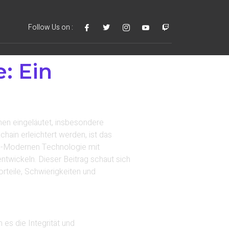
Follow Us on :
: Ein
hen eingeläutet, insbesondere
ain erleichtert werden, ist das
gs-Modernen
Technologie mit
twickeln. Dieser Beitrag schaut sich
rteile, Schwierigkeiten und
es die Integrität und