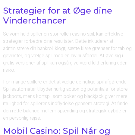
Strategier for at Øge dine
Vinderchancer
Selvom held spiller en stor rolle i casino spil, kan effektive
strategier forbedre dine resultater. Dette inkluderer at
administrere din bankroll klogt, sætte klare grænser for tab og
gevinster, og vælge spil med en lav husfordel. At øve sig i
gratis versioner af spil kan også give værdifuld erfaring uden
risiko.
For mange spillere er det at vælge de rigtige spil afgørende.
Spilleautomater tilbyder hurtig action og potentiale for store
jackpots, mens kortspil som poker og blackjack giver mere
mulighed for spillerens indflydelse gennem strategi. At finde
den rette balance mellem spænding og strategisk dybde er
en personlig rejse.
Mobil Casino: Spil Når og