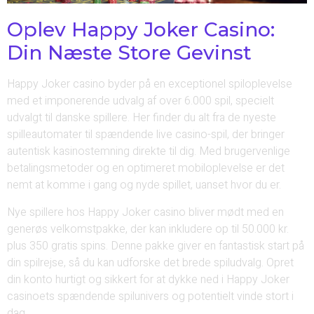
Oplev Happy Joker Casino:
Din Næste Store Gevinst
Happy Joker casino byder på en exceptionel spiloplevelse
med et imponerende udvalg af over 6.000 spil, specielt
udvalgt til danske spillere. Her finder du alt fra de nyeste
spilleautomater til spændende live casino-spil, der bringer
autentisk kasinostemning direkte til dig. Med brugervenlige
betalingsmetoder og en optimeret mobiloplevelse er det
nemt at komme i gang og nyde spillet, uanset hvor du er.
Nye spillere hos Happy Joker casino bliver mødt med en
generøs velkomstpakke, der kan inkludere op til 50.000 kr.
plus 350 gratis spins. Denne pakke giver en fantastisk start på
din spilrejse, så du kan udforske det brede spiludvalg. Opret
din konto hurtigt og sikkert for at dykke ned i Happy Joker
casinoets spændende spilunivers og potentielt vinde stort i
dag.