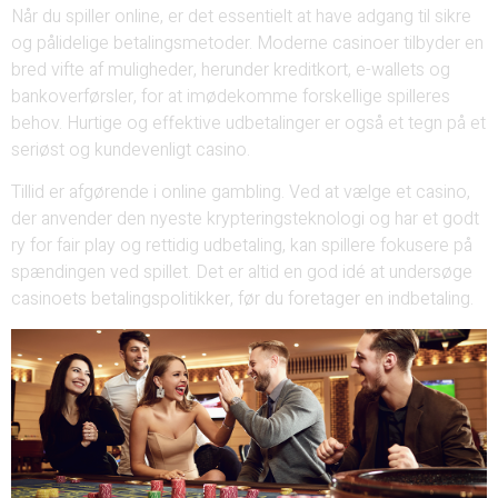
Når du spiller online, er det essentielt at have adgang til sikre
og pålidelige betalingsmetoder. Moderne casinoer tilbyder en
bred vifte af muligheder, herunder kreditkort, e-wallets og
bankoverførsler, for at imødekomme forskellige spilleres
behov. Hurtige og effektive udbetalinger er også et tegn på et
seriøst og kundevenligt casino.
Tillid er afgørende i online gambling. Ved at vælge et casino,
der anvender den nyeste krypteringsteknologi og har et godt
ry for fair play og rettidig udbetaling, kan spillere fokusere på
spændingen ved spillet. Det er altid en god idé at undersøge
casinoets betalingspolitikker, før du foretager en indbetaling.