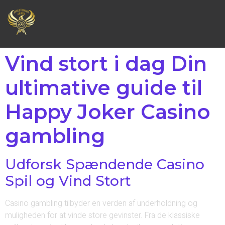
Vind stort i dag Din
ultimative guide til
Happy Joker Casino
gambling
Udforsk Spændende Casino
Spil og Vind Stort
Casino gambling tilbyder en verden af underholdning og
muligheden for at vinde store gevinster. Fra de klassiske