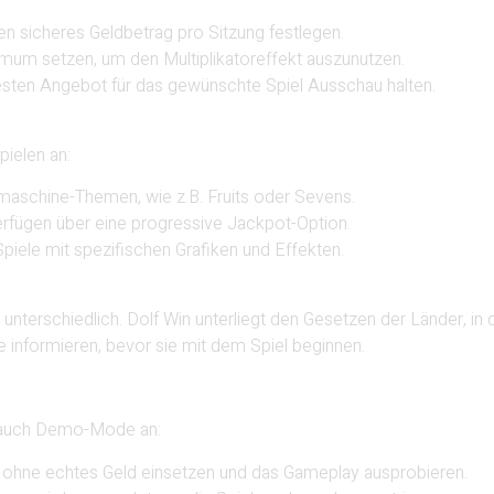
nen sicheres Geldbetrag pro Sitzung festlegen.
imum setzen, um den Multiplikatoreffekt auszunutzen.
esten Angebot für das gewünschte Spiel Ausschau halten.
ielen an:
tmaschine-Themen, wie z.B. Fruits oder Sevens.
erfügen über eine progressive Jackpot-Option.
Spiele mit spezifischen Grafiken und Effekten.
 unterschiedlich. Dolf Win unterliegt den Gesetzen der Länder, in d
 informieren, bevor sie mit dem Spiel beginnen.
ls auch Demo-Mode an:
n ohne echtes Geld einsetzen und das Gameplay ausprobieren.