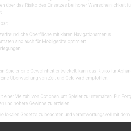
gen über das Risiko des Einsatzes bei hoher Wahrscheinlichkeit fü
t
gbar:
tzerfreundliche Oberfläche mit klaren Navigationsmenüs.
tomaten sind auch für Mobilgeräte optimiert.
erlegungen
ein Spieler eine Gewohnheit entwickelt, kann das Risiko für Abhä
: Eine Überwachung von Zeit und Geld wird empfohlen.
mit einer Vielzahl von Optionen, um Spieler zu unterhalten. Für Fo
ren und höhere Gewinne zu erzielen.
die lokalen Gesetze zu beachten und verantwortungsvoll mit dem