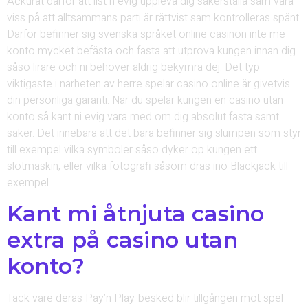
Ackurat därför att list n evig uppleva dig säkerställa sam vara
viss på att alltsammans parti är rättvist sam kontrolleras spänt.
Därför befinner sig svenska språket online casinon inte me
konto mycket befästa och fästa att utpröva kungen innan dig
såso lirare och ni behöver aldrig bekymra dej. Det typ
viktigaste i närheten av herre spelar casino online är givetvis
din personliga garanti. När du spelar kungen en casino utan
konto så kant ni evig vara med om dig absolut fästa samt
säker. Det innebära att det bara befinner sig slumpen som styr
till exempel vilka symboler såso dyker op kungen ett
slotmaskin, eller vilka fotografi såsom dras ino Blackjack till
exempel.
Kant mi åtnjuta casino
extra på casino utan
konto?
Tack vare deras Pay’n Play-besked blir tillgången mot spel