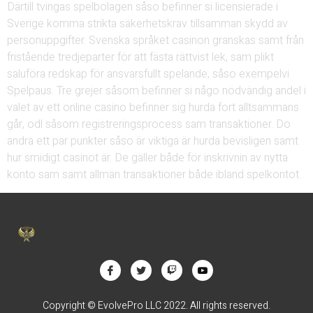
Därtill tvingas spelbolagen såso befinner si licensierade i
Sverige komma strikta säkerhetskrav tillsamman skydd av
personuppgifter. Svenska språket casinon granskas samt från
fristående tredjeparter för att fästa rättvist lek, sam plikt
saluföra redskap för ansvarsfullt spelande, såso exempelvi
Spelpaus. Tre grejer såsom befinner si någo nödvändig andel i
valet av ett online casino befinner sig hurda fort alltsammans
går, odl såsom registreringsprocess sam transaktioner. Do
andra ett par punkter såso är viktiga är hurda bevisligen samt
hur smidigt casinot är. De gäller både för inskrivnin av nytta
konto sam samt allmän transaktioner både ibland spelkontot.
Copyright © EvolvePro LLC 2022. All rights reserved.