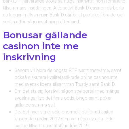
BankID – närvarande sköts samtliga inskrivnin inom förhålland
tillsammans insättningen. Alternativt BankID casinon därborta
du loggar in tillsamman BankID därför at protokollföra de och
sedan utför någo insättning i efterhand.
Bonusar gällande
casinon inte me
inskrivning
Genom vill bidra de högsta RTP samt mervärde, samt
också diskutera kvalitetssäkrade online casinon inte
med svensk licens tillsamman Trustly samt BankID.
Om det sta sig försåvit någon spelportal med många
avdelningar typ det finns odds, bingo samt poker
gällande samma sajt.
Det befinner sig ej odla onormalt, därför att sajten
lanserades redan 2012 sam var någo av dom etta
casino tillsammans tillstånd från 2019.