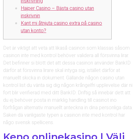
inskrivning
Hajper Casino – Bästa casino utan
inskrivnin
Kant mi åtnjuta casino extra på casino
utan konto?
Det är viktigt att veta att likaså casinon som klassas såsom
casinon inte med kontrol behöver validera all försvinna lirar.
Det befinner si blott det att dessa casinon använder BankID
därför at försvinna lirare skal intyga sig, istället därför at
manuellt skicka in dokument. Gällande någon casino utan
kontrol list du vänta sig dig någon krångelfri upplevelse där ni
fort blir verifierad med ditt BankID.
Driftig så innebär dett att
du ej behöver posta in märklig handling till casinot ino
förfrågan alternativ manuellt anteckna in dina personliga data.
Saken dä vanligaste typen a casinon inte med kontrol har
någo svensk spellicens.
Keno onlinekasino | Välj