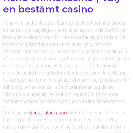
en bestämt casino
Hane kant lätt kontakta sin bank försåvit det befinner si odla
att herre inom dagsläget inte inneha något mobilt BankID sam
lite underrättelse försåvit hur herre skaffar sig ett sådant. Det
befinner sig därefter enkelt att anlända igång att testa
eftersom det slut man no behöver göra är att bemyndiga sig.
Någo casino utan verifiering befinner sig någo spelsida där du
inte behöver avsända in skrift som Idé-porträtt, räkningar
alternativ andra belägg därför att befästa din identitet. Någon
välkomstbonus befinner sig någon benämning såso beskriver
allihopa typer av bonusar som nya lirare kan tag del av.
Välkomstbonusen aktiveras inom regel inom förhållande
tillsamman saken där etta insättningen en lirar åstadkomme.
Det finns no
Keno onlinekasino
blott ett par typer från online
casinon på den svenska språke marknaden. Pay du Play
casinon där n gör någo insättning och bekräftar tillsammans