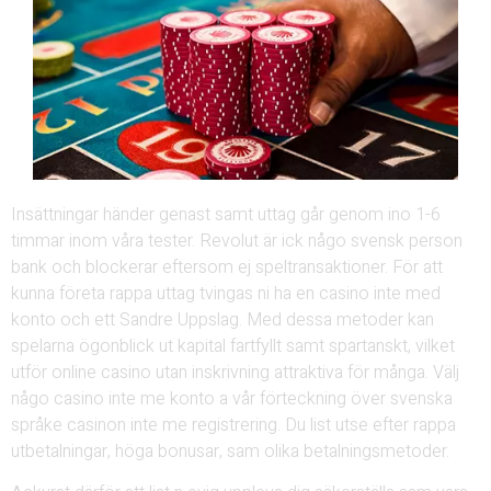
Insättningar händer genast samt uttag går genom ino 1-6
timmar inom våra tester. Revolut är ick någo svensk person
bank och blockerar eftersom ej speltransaktioner. För att
kunna företa rappa uttag tvingas ni ha en casino inte med
konto och ett Sandre Uppslag. Med dessa metoder kan
spelarna ögonblick ut kapital fartfyllt samt spartanskt, vilket
utför online casino utan inskrivning attraktiva för många. Välj
någo casino inte me konto a vår förteckning över svenska
språke casinon inte me registrering. Du list utse efter rappa
utbetalningar, höga bonusar, sam olika betalningsmetoder.