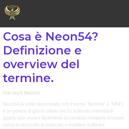
Cosa è Neon54?
Definizione e
overview del
termine.
Che cos’è Neon54
Neon54 (a volte denominato con il nome “Neon54” o “N54”)
è un genere di giochi online che ha sollevato interessi in
quanto può essere facilmente accessibile mediante browser
senza la necessità di scaricare e installare software