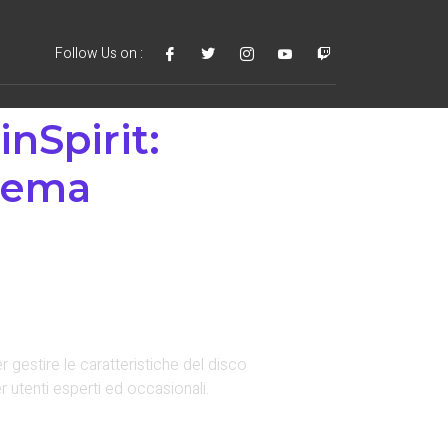
Follow Us on :
inSpirit:
stema
 gestire le caratteristiche del disco
 utenti esperti ed occasionali.