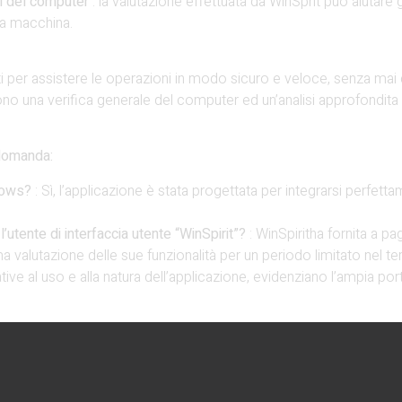
ni del computer
: la valutazione effettuata da WinSprit può aiutare
la macchina.
ti per assistere le operazioni in modo sicuro e veloce, senza mai 
o una verifica generale del computer ed un’analisi approfondita d
 domanda:
ndows?
: Sì, l’applicazione è stata progettata per integrarsi perfet
’utente di interfaccia utente “WinSpirit”?
: WinSpiritha fornita a 
 valutazione delle sue funzionalità per un periodo limitato nel t
ive al uso e alla natura dell’applicazione, evidenziano l’ampia port