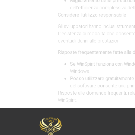
Miglioramento delle prestazio
dell’efficienza complessiva del
Considere l’utilizzo responsabile
Gli sviluppatori hanno inclusi strumen
L’esistenza di modalità che consenton
eventuali danni alle prestazioni.
Risposte frequentemente fatte alla
Se WinSpirit funziona con Wi
Windows.
Posso utilizzare gratuitamente l
del software consente una prima
Risposte alle domande frequenti, relat
WinSpirit.