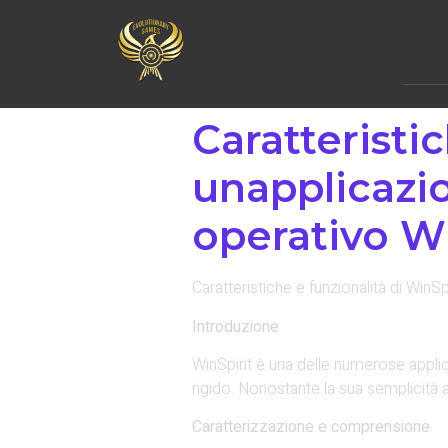
Caratteristic
unapplicazio
operativo W
Caratteristiche e funzionalità di WinS
Introduzione
WinSpirit è una delle numerose applic
rigido. Nonostante la sua semplicità 
Caratterizzazione e comprensione