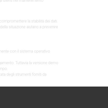
 gli utenti nel mantenimento
compromettere la stabilità dei dati.
ella situazione aiutano a prevenire
tamente con il sistema operativo
pagamento. Tuttavia la versione demo
empo.
ata degli strumenti forniti da