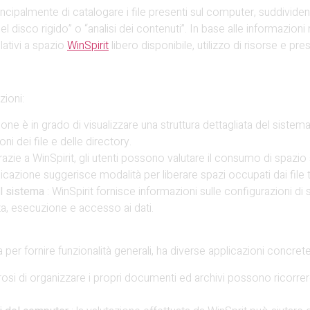
incipalmente di catalogare i file presenti sul computer, suddivide
isco rigido” o “analisi dei contenuti”. In base alle informazioni 
lativi a spazio
WinSpirit
libero disponibile, utilizzo di risorse e pres
zioni:
zione è in grado di visualizzare una struttura dettagliata del sistema
ni dei file e delle directory.
grazie a WinSpirit, gli utenti possono valutare il consumo di spazi
applicazione suggerisce modalità per liberare spazi occupati dai fil
el sistema
: WinSpirit fornisce informazioni sulle configurazioni d
za, esecuzione e accesso ai dati.
per fornire funzionalità generali, ha diverse applicazioni concrete
erosi di organizzare i propri documenti ed archivi possono ricorrer
.