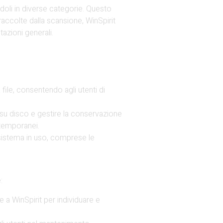
ndoli in diverse categorie. Questo
raccolte dalla scansione, WinSpirit
tazioni generali.
 file, consentendo agli utenti di
o su disco e gestire la conservazione
e temporanei.
i sistema in uso, comprese le
:
e a WinSpirit per individuare e