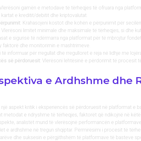
Vlerësoni gamën e metodave të tërheqjes të ofruara nga platforma
kartat e kreditit/debitit dhe kriptovalutat.
ërpunimit:
Krahasojeni kostot dhe kohën e përpunimit për secilë
Vlerësoni limitet minimale dhe maksimale të tërheqjes, si dhe kuf
sat e sigurisë të ndërmarra nga platformat për të mbrojtur fonde
 dy faktorë dhe monitorimin e mashtrimeve.
ë informuar për rregullat dhe rregulloret e reja në lidhje me lojërat
cës së përdoruesit:
Vlerësoni lehtësinë e përdorimit të procesit të
spektiva e Ardhshme dhe 
 një aspekt kritik i eksperiencës së përdoruesit në platformat e ba
isht metodat e ndryshme të tërheqjes, faktorët që ndikojnë në kët
spekte, analistët mund të vlerësojnë performancën e platformave,
et e ardhshme në tregun shqiptar. Përmirësimi i procesit të tërhe
ojtarëve dhe suksesin e përgjithshëm të platformave të basteve spo