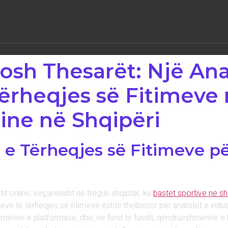
kosh Thesarët: Një Ana
Tërheqjes së Fitimeve
ine në Shqipëri
 e Tërheqjes së Fitimeve pë
tit online, veçanërisht në tregun shqiptar, ku
bastet sportive ne sh
eve të tërheqjes së fitimeve është thelbësor për analistët e indus
ërinë e platformave, dhe, në fund të fundit, qëndrueshmërinë e b