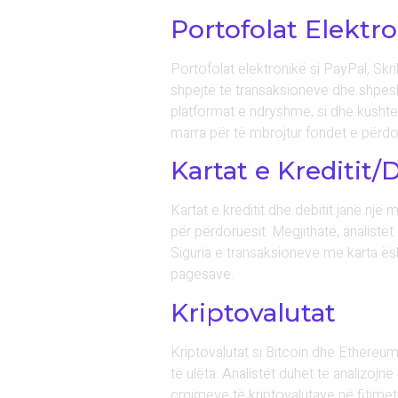
Portofolat Elektr
Portofolat elektronikë si PayPal, Skri
shpejtë të transaksioneve dhe shpesh 
platformat e ndryshme, si dhe kushtet
marra për të mbrojtur fondet e përdor
Kartat e Kreditit/
Kartat e kreditit dhe debitit janë nj
për përdoruesit. Megjithatë, analistë
Siguria e transaksioneve me karta ësh
pagesave.
Kriptovalutat
Kriptovalutat si Bitcoin dhe Ethereum 
të ulëta. Analistët duhet të analizojn
çmimeve të kriptovalutave në fitimet