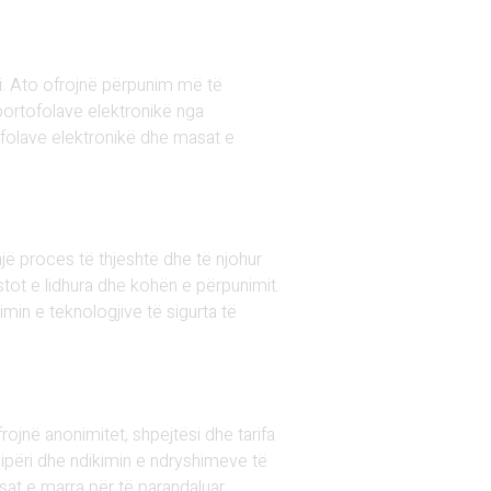
ëri. Ato ofrojnë përpunim më të
 portofolave elektronikë nga
tofolave elektronikë dhe masat e
një proces të thjeshtë dhe të njohur
tot e lidhura dhe kohën e përpunimit.
min e teknologjive të sigurta të
rojnë anonimitet, shpejtësi dhe tarifa
hqipëri dhe ndikimin e ndryshimeve të
sat e marra për të parandaluar