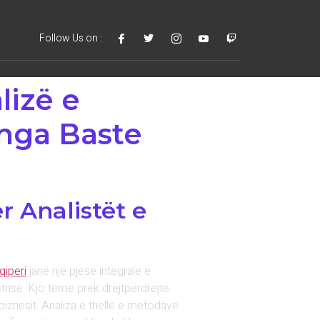
Follow Us on :
lizë e
 nga Baste
r Analistët e
qiperi
janë një pjesë integrale e
trisë. Kjo temë prek drejtpërdrejtë
iznesit. Analiza e thellë e metodave