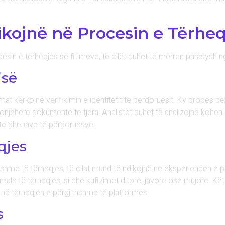
ikojnë në Procesin e Tërheq
sin e tërheqjes së fitimeve, të cilët duhet të merren parasysh nga
isë
rmat kërkojnë verifikimin e identitetit të përdoruesit. Ky proces 
donjëherë dokumente të tjera. Analistët duhet të analizojnë kohën
e të dhënave të përdoruesve.
qjes
shme të tërheqjes, të cilat mund të ndikojnë në eksperiencën e pë
male të tërheqjes, si dhe kufizimet ditore, javore ose mujore. K
 në tërheqjen e përgjithshme të platformës.
s