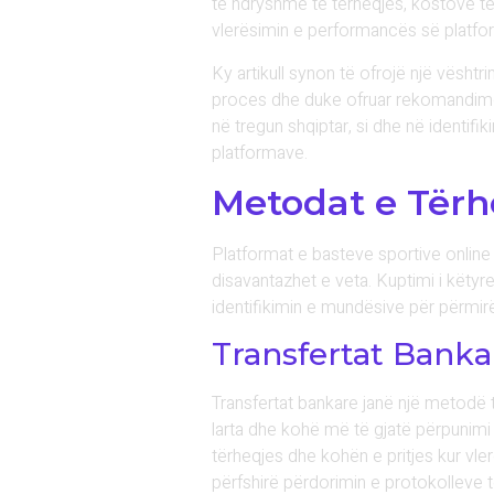
të ndryshme të tërheqjes, kostove të
vlerësimin e performancës së platfo
Ky artikull synon të ofrojë një vështr
proces dhe duke ofruar rekomandime p
në tregun shqiptar, si dhe në identif
platformave.
Metodat e Tërhe
Platformat e basteve sportive online
disavantazhet e veta. Kuptimi i këtyr
identifikimin e mundësive për përmir
Transfertat Banka
Transfertat bankare janë një metodë 
larta dhe kohë më të gjatë përpunimi 
tërheqjes dhe kohën e pritjes kur vl
përfshirë përdorimin e protokolleve t