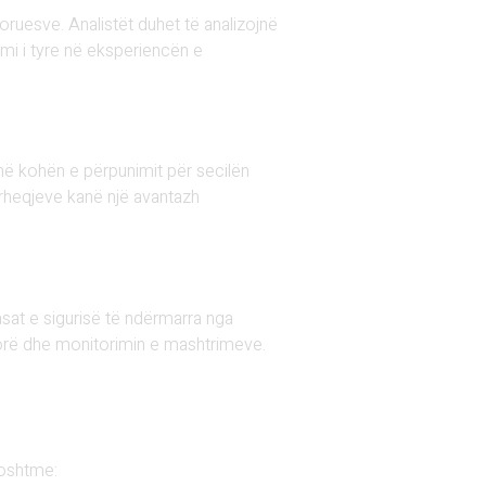
doruesve. Analistët duhet të analizojnë
imi i tyre në eksperiencën e
në kohën e përpunimit për secilën
ërheqjeve kanë një avantazh
asat e sigurisë të ndërmarra nga
ktorë dhe monitorimin e mashtrimeve.
poshtme: