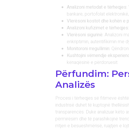
Analizoni metodat e tërheqjes:
bankare, portofolat elektronikë, 
Vlerësoni kostot dhe kohën e p
Analizoni kufizimet e tërheqjes:
Vlerësoni sigurinë:
Analizoni ma
enkriptimin, autentifikimin me
Monitoroni rregullimin:
Qëndroni t
Kushtojini vëmendje eksperien
kënaqësinë e përdoruesit.
Përfundim: Per
Analizës
Procesi i tërheqjes së fitimeve është
industrisë duhet të kuptojnë thellës
transparencës. Duke analizuar këto a
përmirësim dhe të parashikojnë trend
rritjen e besueshmërisë, ruajtjen e l