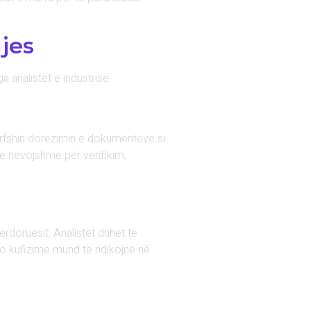
jes
 analistët e industrisë.
përfshin dorëzimin e dokumenteve si
 e nevojshme për verifikim,
rdoruesit. Analistët duhet të
ëto kufizime mund të ndikojnë në