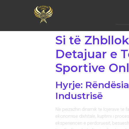
Si të Zhbllo
Detajuar e 
Sportive Onl
Hyrje: Rëndësia
Industrisë
Në peizazhin dinamik të lojërave të fa
ekonomisë dixhitale, kuptimi i proces
eksperiencën e përdoruesit, besueshm