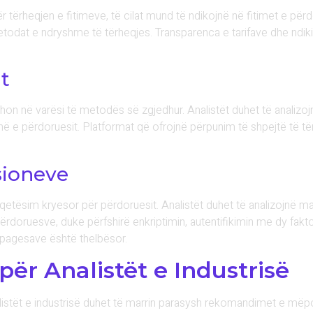
r tërheqjen e fitimeve, të cilat mund të ndikojnë në fitimet e për
etodat e ndryshme të tërheqjes. Transparenca e tarifave dhe ndik
t
hon në varësi të metodës së zgjedhur. Analistët duhet të analizoj
ë e përdoruesit. Platformat që ofrojnë përpunim të shpejtë të t
sioneve
qetësim kryesor për përdoruesit. Analistët duhet të analizojnë m
përdoruesve, duke përfshirë enkriptimin, autentifikimin me dy fa
ë pagesave është thelbësor.
r Analistët e Industrisë
listët e industrisë duhet të marrin parasysh rekomandimet e më