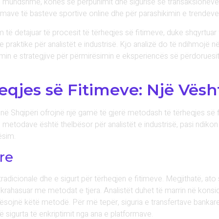
 mundshme, kohës së përpunimit dhe sigurisë së transaksioneve o
rmave të basteve sportive online dhe për parashikimin e trendev
im të detajuar të procesit të tërheqjes së fitimeve, duke shqyrtua
raktike për analistët e industrisë. Kjo analizë do të ndihmojë 
ikimin e strategjive për përmirësimin e eksperiencës së përdoruesi
qjes së Fitimeve: Një Vësht
 në Shqipëri ofrojnë një gamë të gjerë metodash të tërheqjes së 
e metodave është thelbësor për analistët e industrisë, pasi ndik
ësim.
re
tradicionale dhe e sigurt për tërheqjen e fitimeve. Megjithatë, 
krahasuar me metodat e tjera. Analistët duhet të marrin në konside
erësojnë këtë metodë. Për më tepër, siguria e transfertave banka
ë sigurta të enkriptimit nga ana e platformave.