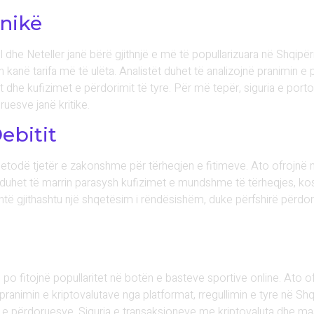
onikë
ll dhe Neteller janë bërë gjithnjë e më të popullarizuara në Shqip
kanë tarifa më të ulëta. Analistët duhet të analizojnë pranimin e
 dhe kufizimet e përdorimit të tyre. Për më tepër, siguria e por
uesve janë kritike.
Debitit
ë metodë tjetër e zakonshme për tërheqjen e fitimeve. Ato ofrojnë 
t duhet të marrin parasysh kufizimet e mundshme të tërheqjes, kos
të gjithashtu një shqetësim i rëndësishëm, duke përfshirë përdori
po fitojnë popullaritet në botën e basteve sportive online. Ato of
ë pranimin e kriptovalutave nga platformat, rregullimin e tyre në S
 e përdoruesve. Siguria e transaksioneve me kriptovaluta dhe ma