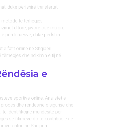
t, duke përfshirë transfertat
n metodë të tërheqjes.
izimet ditore, javore ose mujore.
t e përdoruesve, duke përfshirë
 e fatit online në Shqipëri.
 tërheqjes dhe ndikimin e tij në
Rëndësia e
steve sportive online. Analistët e
ë proces dhe rëndësinë e sigurisë dhe
 të identifikojnë mundësitë për
qjes së fitimeve do të kontribuojë në
rtive online në Shqipëri.