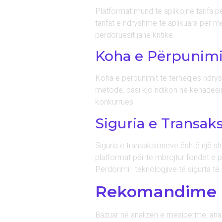
Platformat mund të aplikojnë tarifa pë
tarifat e ndryshme të aplikuara për m
përdoruesit janë kritike.
Koha e Përpunimi
Koha e përpunimit të tërheqjes ndrys
metodë, pasi kjo ndikon në kënaqësin
konkurrues.
Siguria e Transak
Siguria e transaksioneve është një sh
platformat për të mbrojtur fondet e 
Përdorimi i teknologjive të sigurta t
Rekomandime pë
Bazuar në analizën e mësipërme, ana