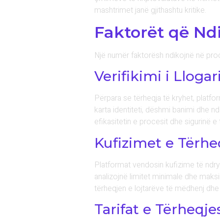
mashtrimet janë gjithashtu kritike.
Faktorët që Nd
Një numër faktorësh ndikojnë në proce
Verifikimi i Llogar
Përpara se tërheqja të kryhet, platfo
karta identiteti, dëshmi banimi dhe n
efikasitetin e procesit dhe sigurinë 
Kufizimet e Tërhe
Platformat vendosin kufizime të ndry
analizojnë limitet minimale dhe maksi
tërheqjen e lojtarëve të mëdhenj dhe
Tarifat e Tërheqje