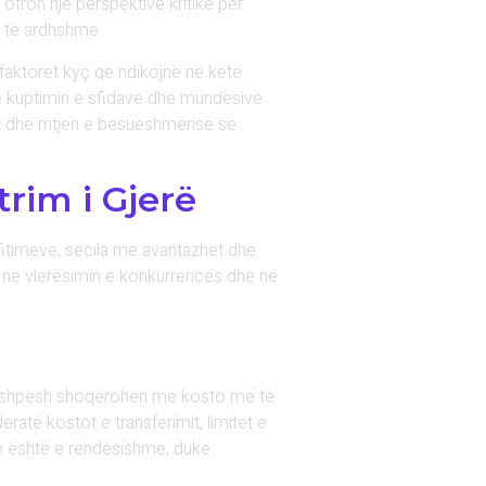
fron një perspektivë kritike për
e të ardhshme.
r faktorët kyç që ndikojnë në këtë
në kuptimin e sfidave dhe mundësive
t dhe rritjen e besueshmërisë së
rim i Gjerë
fitimeve, secila me avantazhet dhe
on në vlerësimin e konkurrencës dhe në
ato shpesh shoqërohen me kosto më të
ratë kostot e transferimit, limitet e
re është e rëndësishme, duke