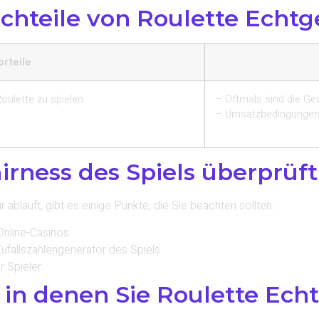
chteile von Roulette Echtge
orteile
oulette zu spielen
– Oftmals sind die Ge
– Umsatzbedingungen
irness des Spiels überprüft
r abläuft, gibt es einige Punkte, die Sie beachten sollten:
Online-Casinos
Zufallszahlengenerator des Spiels
 Spieler
 in denen Sie Roulette Echt