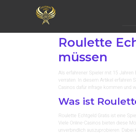
Roulette Ech
müssen
Als erfahrener Spieler mit 15 Jahren
verraten. In diesem Artikel erfahren 
Casinos dafür infrage kommen und 
Was ist Roulett
Roulette Echtgeld Gratis ist eine Spi
Viele Online-Casinos bieten diese Mö
unverbindlich auszuprobieren. Dabei 