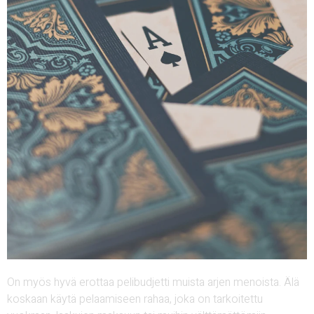
On myös hyvä erottaa pelibudjetti muista arjen menoista. Älä
koskaan käytä pelaamiseen rahaa, joka on tarkoitettu