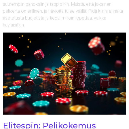
suurempiin panoksiin ja tappioihin. Muista, että jokainen
pelikerta on erillinen, ja häviöitä tulee välillä. Pidä kiinni ennalta
asetetusta budjetista ja tiedä, milloin lopettaa, vaikka
häviäisitkin.
Elitespin: Pelikokemus