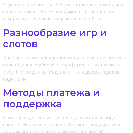
Обратите внимание на: – Приветственные пакеты для
новых игроков – Размер вейджера (требования по
отыгрышу) – Наличие фриспинов и кешбэка
Разнообразие игр и
слотов
Хорошее казино предлагает сотни слотов от известных
провайдеров. Выбирайте платформы с контентом от
NetEnt, Microgaming, Pragmatic Play и других лидеров
индустрии.
Методы платежа и
поддержка
Проверьте доступные способы депозита и вывода
средств. Надежные казино работают с популярными
платежными системами и предоставляют 24/7