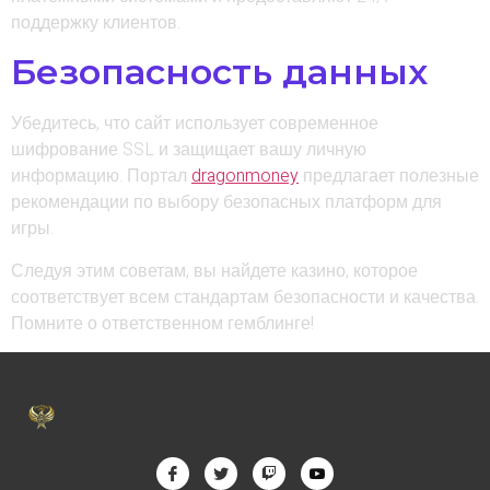
поддержку клиентов.
Безопасность данных
Убедитесь, что сайт использует современное
шифрование SSL и защищает вашу личную
информацию. Портал
dragonmoney
предлагает полезные
рекомендации по выбору безопасных платформ для
игры.
Следуя этим советам, вы найдете казино, которое
соответствует всем стандартам безопасности и качества.
Помните о ответственном гемблинге!