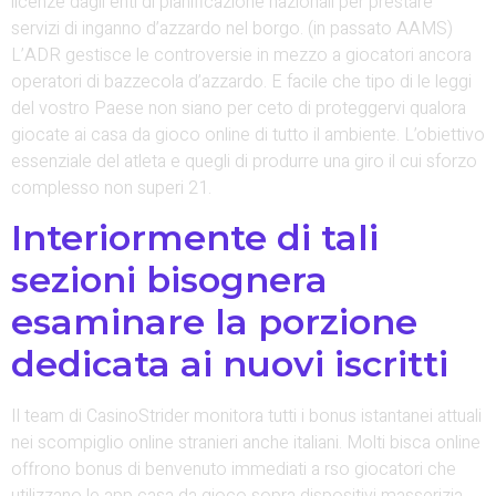
licenze dagli enti di pianificazione nazionali per prestare
servizi di inganno d’azzardo nel borgo. (in passato AAMS)
L’ADR gestisce le controversie in mezzo a giocatori ancora
operatori di bazzecola d’azzardo. E facile che tipo di le leggi
del vostro Paese non siano per ceto di proteggervi qualora
giocate ai casa da gioco online di tutto il ambiente. L’obiettivo
essenziale del atleta e quegli di produrre una giro il cui sforzo
complesso non superi 21.
Interiormente di tali
sezioni bisognera
esaminare la porzione
dedicata ai nuovi iscritti
Il team di CasinoStrider monitora tutti i bonus istantanei attuali
nei scompiglio online stranieri anche italiani. Molti bisca online
offrono bonus di benvenuto immediati a rso giocatori che