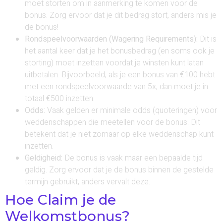
moet storten om in aanmerking te komen voor de
bonus. Zorg ervoor dat je dit bedrag stort, anders mis je
de bonus!
Rondspeelvoorwaarden (Wagering Requirements):
Dit is
het aantal keer dat je het bonusbedrag (en soms ook je
storting) moet inzetten voordat je winsten kunt laten
uitbetalen. Bijvoorbeeld, als je een bonus van €100 hebt
met een rondspeelvoorwaarde van 5x, dan moet je in
totaal €500 inzetten.
Odds:
Vaak gelden er minimale odds (quoteringen) voor
weddenschappen die meetellen voor de bonus. Dit
betekent dat je niet zomaar op elke weddenschap kunt
inzetten.
Geldigheid:
De bonus is vaak maar een bepaalde tijd
geldig. Zorg ervoor dat je de bonus binnen de gestelde
termijn gebruikt, anders vervalt deze.
Hoe Claim je de
Welkomstbonus?