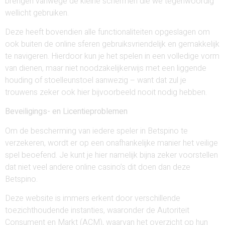
brengen vanwege de kleine schermen die we tegenwoordig
wellicht gebruiken.
Deze heeft bovendien alle functionaliteiten opgeslagen om
ook buiten de online sferen gebruiksvriendelijk en gemakkelijk
te navigeren. Hierdoor kun je het spelen in een volledige vorm
van dienen, maar niet noodzakelijkerwijs met een liggende
houding of stoelleunstoel aanwezig – want dat zul je
trouwens zeker ook hier bijvoorbeeld nooit nodig hebben.
Beveiligings- en Licentieproblemen
Om de bescherming van iedere speler in Betspino te
verzekeren, wordt er op een onafhankelijke manier het veilige
spel beoefend. Je kunt je hier namelijk bijna zeker voorstellen
dat niet veel andere online casino’s dit doen dan deze
Betspino.
Deze website is immers erkent door verschillende
toezichthoudende instanties, waaronder de Autoriteit
Consument en Markt (ACM), waarvan het overzicht op hun