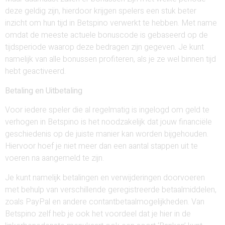
deze geldig zijn, hierdoor krijgen spelers een stuk beter
inzicht om hun tijd in Betspino verwerkt te hebben. Met name
omdat de meeste actuele bonuscode is gebaseerd op de
tijdsperiode waarop deze bedragen zijn gegeven. Je kunt
namelijk van alle bonussen profiteren, als je ze wel binnen tijd
hebt geactiveerd.
Betaling en Uitbetaling
Voor iedere speler die al regelmatig is ingelogd om geld te
verhogen in Betspino is het noodzakelijk dat jouw financiële
geschiedenis op de juiste manier kan worden bijgehouden.
Hiervoor hoef je niet meer dan een aantal stappen uit te
voeren na aangemeld te zijn.
Je kunt namelijk betalingen en verwijderingen doorvoeren
met behulp van verschillende geregistreerde betaalmiddelen,
zoals PayPal en andere contantbetaalmogelijkheden. Van
Betspino zelf heb je ook het voordeel dat je hier in de