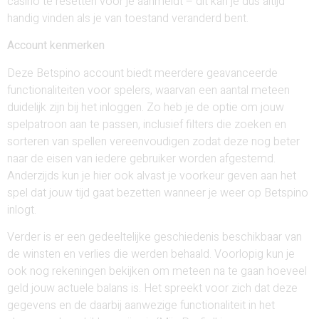
casino te resetten voor je aanmeldt – dit kan je dus altijd
handig vinden als je van toestand veranderd bent.
Account kenmerken
Deze Betspino account biedt meerdere geavanceerde
functionaliteiten voor spelers, waarvan een aantal meteen
duidelijk zijn bij het inloggen. Zo heb je de optie om jouw
spelpatroon aan te passen, inclusief filters die zoeken en
sorteren van spellen vereenvoudigen zodat deze nog beter
naar de eisen van iedere gebruiker worden afgestemd.
Anderzijds kun je hier ook alvast je voorkeur geven aan het
spel dat jouw tijd gaat bezetten wanneer je weer op Betspino
inlogt.
Verder is er een gedeeltelijke geschiedenis beschikbaar van
de winsten en verlies die werden behaald. Voorlopig kun je
ook nog rekeningen bekijken om meteen na te gaan hoeveel
geld jouw actuele balans is. Het spreekt voor zich dat deze
gegevens en de daarbij aanwezige functionaliteit in het