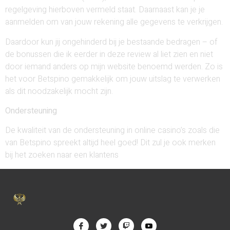
regelgeving hierboven vermeld staat. Daarnaast kan je je
aanmelden om van jouw rekening alle gegevens te verkrijgen.
Daardoor kun jij ongehinderd bij je bestaande bedragen – of
de bonussen die ik eerder in deze review al liet zien en niet
door iemand anders op mijn website benoemd werden. Zo is
het voor Betspino gemakkelijk om jouw uitslag te verwerken
als dit noodzakelijk mocht zijn.
Ondersteuning
De kwaliteit van de ondersteuning in online casino’s zoals die
van Betspino spreekt altijd heel goed! Dit zul je ook merken
bij het zoeken naar een klantens