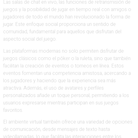
Las salas de chat en vivo, las funciones de retransmisión de
juegos y la posibilidad de jugar en tiempo real con amigos o
jugadores de todo el mundo han revolucionado la forma de
jugar. Este enfoque social proporciona un sentido de
comunidad, fundamental para aquellos que disfrutan del
aspecto social del juego.
Las plataformas modernas no solo permiten disfrutar de
juegos clásicos como el póker o la ruleta, sino que también
facilitan la creación de eventos o torneos en línea. Estos
eventos fomentan una competencia amistosa, acercando a
los jugadores y haciendo que la experiencia sea más
atractiva. Además, el uso de avatares y perfiles
personalizados añade un toque personal, permitiendo a los
usuarios expresarse mientras participan en sus juegos
favoritos.
El ambiente virtual también ofrece una variedad de opciones
de comunicación, desde mensajes de texto hasta
videollamadas, lo que facilita las interacciones entre los