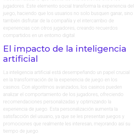
jugadores. Este elemento social transforma la experiencia del
juego, haciendo que los usuarios no solo busquen ganar, sino
también disfrutar de la compañía y el intercambio de
experiencias con otros jugadores, creando recuerdos
compartidos en un entorno digital.
El impacto de la inteligencia
artificial
La inteligencia artificial está desempeñando un papel crucial
en la transformación de la experiencia de juego en los
casinos. Con algoritmos avanzados, los casinos pueden
analizar el comportamiento de los jugadores, ofreciendo
recomendaciones personalizadas y optimizando la
experiencia de juego. Esta personalización aumenta la
satisfacción del usuario, ya que se les presentan juegos y
promociones que realmente les interesan, mejorando así su
tiempo de juego.