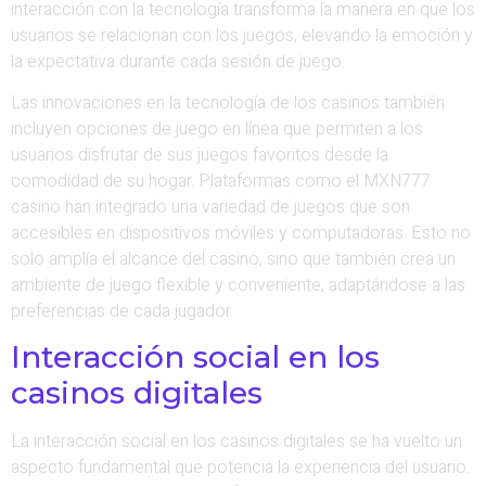
interacción con la tecnología transforma la manera en que los
usuarios se relacionan con los juegos, elevando la emoción y
la expectativa durante cada sesión de juego.
Las innovaciones en la tecnología de los casinos también
incluyen opciones de juego en línea que permiten a los
usuarios disfrutar de sus juegos favoritos desde la
comodidad de su hogar. Plataformas como el MXN777
casino han integrado una variedad de juegos que son
accesibles en dispositivos móviles y computadoras. Esto no
solo amplía el alcance del casino, sino que también crea un
ambiente de juego flexible y conveniente, adaptándose a las
preferencias de cada jugador.
Interacción social en los
casinos digitales
La interacción social en los casinos digitales se ha vuelto un
aspecto fundamental que potencia la experiencia del usuario.