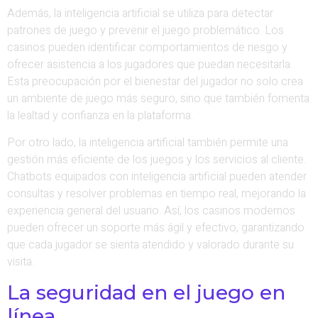
Además, la inteligencia artificial se utiliza para detectar
patrones de juego y prevenir el juego problemático. Los
casinos pueden identificar comportamientos de riesgo y
ofrecer asistencia a los jugadores que puedan necesitarla.
Esta preocupación por el bienestar del jugador no solo crea
un ambiente de juego más seguro, sino que también fomenta
la lealtad y confianza en la plataforma.
Por otro lado, la inteligencia artificial también permite una
gestión más eficiente de los juegos y los servicios al cliente.
Chatbots equipados con inteligencia artificial pueden atender
consultas y resolver problemas en tiempo real, mejorando la
experiencia general del usuario. Así, los casinos modernos
pueden ofrecer un soporte más ágil y efectivo, garantizando
que cada jugador se sienta atendido y valorado durante su
visita.
La seguridad en el juego en
línea