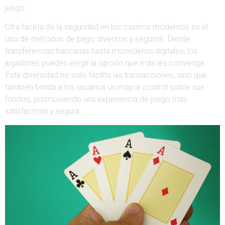
juego.
Otra faceta de la seguridad en los casinos modernos es el
uso de métodos de pago diversos y seguros. Desde
transferencias bancarias hasta monederos digitales, los
jugadores pueden elegir la opción que más les convenga.
Esta diversidad no solo facilita las transacciones, sino que
también brinda a los usuarios un mayor control sobre sus
fondos, promoviendo una experiencia de juego más
satisfactoria y segura.