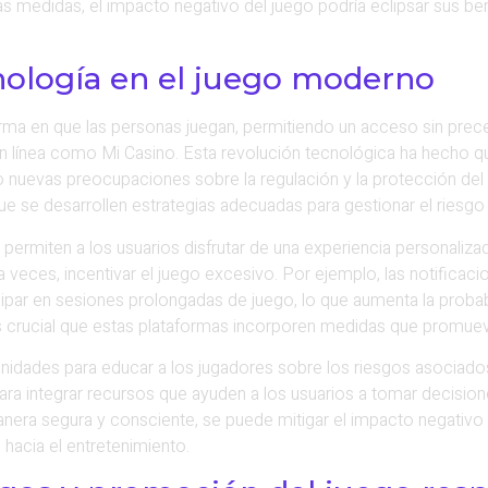
s medidas, el impacto negativo del juego podría eclipsar sus be
cnología en el juego moderno
orma en que las personas juegan, permitiendo un acceso sin prec
en línea como Mi Casino. Esta revolución tecnológica ha hecho q
o nuevas preocupaciones sobre la regulación y la protección d
e se desarrollen estrategias adecuadas para gestionar el riesgo
ermiten a los usuarios disfrutar de una experiencia personaliza
 veces, incentivar el juego excesivo. Por ejemplo, las notificaci
cipar en sesiones prolongadas de juego, lo que aumenta la probab
crucial que estas plataformas incorporen medidas que promuev
nidades para educar a los jugadores sobre los riesgos asociad
ara integrar recursos que ayuden a los usuarios a tomar decisio
era segura y consciente, se puede mitigar el impacto negativo d
hacia el entretenimiento.