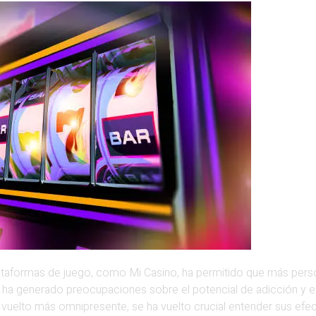
taformas de juego, como Mi Casino, ha permitido que más persona
 ha generado preocupaciones sobre el potencial de adicción y e
 vuelto más omnipresente, se ha vuelto crucial entender sus efe