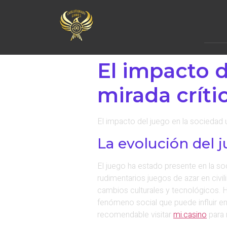
El impacto d
mirada críti
El impacto del juego en la sociedad 
La evolución del 
El juego ha estado presente en la 
rudimentarios juegos de azar en civil
cambios culturales y tecnológicos. 
fenómeno social que puede influir e
recomendable visitar
mi.casino
para 