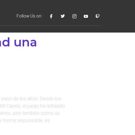
Follow Us on :
ad una
 paso de los años. Desde los
Mi Casino, el juego ha reflejado
miento, sino también como un
de forma responsable, es