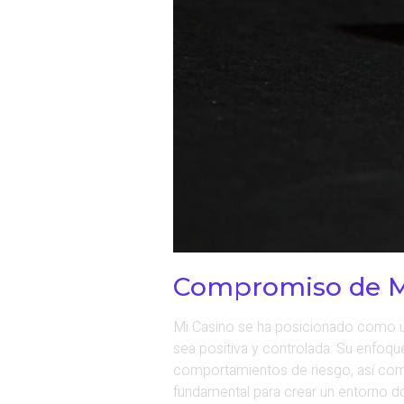
Compromiso de Mi
Mi Casino se ha posicionado como u
sea positiva y controlada. Su enfoq
comportamientos de riesgo, así com
fundamental para crear un entorno d