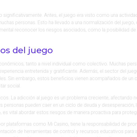
significativamente. Antes, el juego era visto como una actividad 
 muchas personas. Esto ha llevado a una normalización del juego,
amental reconocer los riesgos asociados, como la posibilidad d
ios del juego
conómicos, tanto a nivel individual como colectivo. Muchas per
 experiencia entretenida y gratificante. Además, el sector del ju
les. Sin embargo, estos beneficios vienen acompañados de un co
ar social.
icos. La adicción al juego es un problema creciente, afectando n
 personas pueden caer en un ciclo de deuda y desesperación, lo 
o, es vital abordar estos riesgos de manera proactiva para proteg
a por plataformas como Mi Casino, tiene la responsabilidad de p
entación de herramientas de control y recursos educativos para 