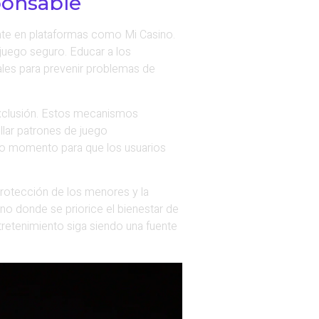
ponsable
ente en plataformas como Mi Casino.
juego seguro. Educar a los
ales para prevenir problemas de
oexclusión. Estos mecanismos
llar patrones de juego
odo momento para que los usuarios
protección de los menores y la
o donde se priorice el bienestar de
tretenimiento siga siendo una fuente