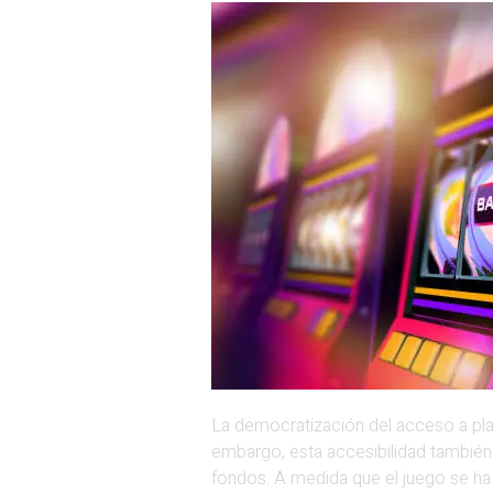
La democratización del acceso a pla
embargo, esta accesibilidad también
fondos. A medida que el juego se ha