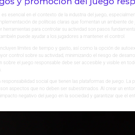
sgos y promoción del juego res
es esencial en el contexto de la industria del juego, especialm
plementación de políticas claras que fomentan un ambiente de 
er herramientas para controlar su actividad son pasos fundament
también puede ayudar a los jugadores a mantener el control.
e incluyen límites de tiempo y gasto, así como la opción de aut
yor control sobre su actividad, minimizando el riesgo de desarro
 sobre el juego responsable debe ser accesible y visible en t
.
 responsabilidad social que tienen las plataformas de juego. La 
son aspectos que no deben ser subestimados. Al crear un entorn
 impacto negativo del juego en la sociedad y garantizar que el en