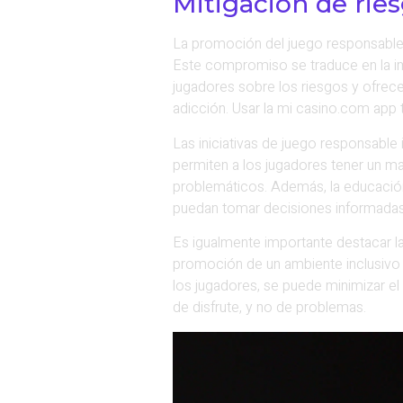
Mitigación de rie
La promoción del juego responsable 
Este compromiso se traduce en la im
jugadores sobre los riesgos y ofrec
adicción. Usar la mi casino.com app 
Las iniciativas de juego responsabl
permiten a los jugadores tener un ma
problemáticos. Además, la educación
puedan tomar decisiones informadas
Es igualmente importante destacar la
promoción de un ambiente inclusivo 
los jugadores, se puede minimizar el
de disfrute, y no de problemas.