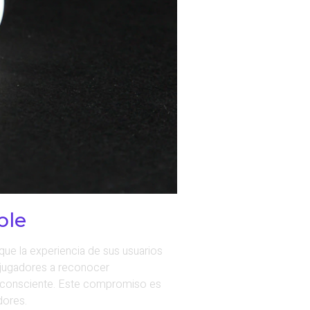
ble
ue la experiencia de sus usuarios
s jugadores a reconocer
o consciente. Este compromiso es
dores.