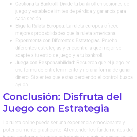
Gestiona tu Bankroll:
Divide tu bankroll en sesiones de
juego y establece límites de pérdida y ganancia para
cada sesión.
Elige la Ruleta Europea:
La ruleta europea ofrece
mejores probabilidades que la ruleta americana.
Experimenta con Diferentes Estrategias:
Prueba
diferentes estrategias y encuentra la que mejor se
adapte a tu estilo de juego y a tu bankroll.
Juega con Responsabilidad:
Recuerda que el juego es
una forma de entretenimiento y no una forma de ganar
dinero. Si sientes que estás perdiendo el control, busca
ayuda.
Conclusión: Disfruta del
Juego con Estrategia
La ruleta online puede ser una experiencia emocionante y
potencialmente gratificante. Al entender los fundamentos del