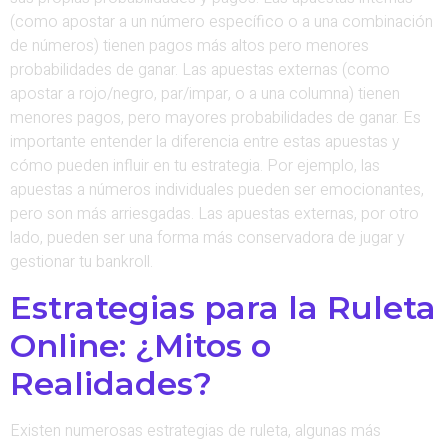
(como apostar a un número específico o a una combinación
de números) tienen pagos más altos pero menores
probabilidades de ganar. Las apuestas externas (como
apostar a rojo/negro, par/impar, o a una columna) tienen
menores pagos, pero mayores probabilidades de ganar. Es
importante entender la diferencia entre estas apuestas y
cómo pueden influir en tu estrategia. Por ejemplo, las
apuestas a números individuales pueden ser emocionantes,
pero son más arriesgadas. Las apuestas externas, por otro
lado, pueden ser una forma más conservadora de jugar y
gestionar tu bankroll.
Estrategias para la Ruleta
Online: ¿Mitos o
Realidades?
Existen numerosas estrategias de ruleta, algunas más