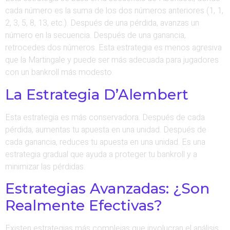
cada número es la suma de los dos números anteriores (1, 1,
2, 3, 5, 8, 13, etc.). Después de una pérdida, avanzas un
número en la secuencia. Después de una ganancia,
retrocedes dos números. Esta estrategia es menos agresiva
que la Martingale y puede ser más adecuada para jugadores
con un bankroll más modesto.
La Estrategia D’Alembert
Esta estrategia es más conservadora. Después de cada
pérdida, aumentas tu apuesta en una unidad. Después de
cada ganancia, reduces tu apuesta en una unidad. Es una
estrategia gradual que ayuda a proteger tu bankroll y a
minimizar las pérdidas.
Estrategias Avanzadas: ¿Son
Realmente Efectivas?
Existen estrategias más complejas que involucran el análisis