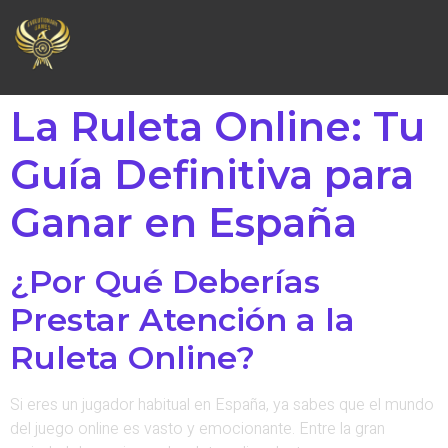
La Ruleta Online: Tu
Guía Definitiva para
Ganar en España
¿Por Qué Deberías
Prestar Atención a la
Ruleta Online?
Si eres un jugador habitual en España, ya sabes que el mundo
del juego online es vasto y emocionante. Entre la gran