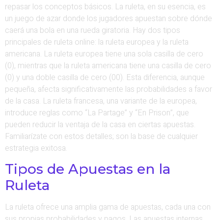
repasar los conceptos básicos. La ruleta, en su esencia, es
un juego de azar donde los jugadores apuestan sobre dónde
caerá una bola en una rueda giratoria. Hay dos tipos
principales de ruleta online: la ruleta europea y la ruleta
americana. La ruleta europea tiene una sola casilla de cero
(0), mientras que la ruleta americana tiene una casilla de cero
(0) y una doble casilla de cero (00). Esta diferencia, aunque
pequeña, afecta significativamente las probabilidades a favor
de la casa. La ruleta francesa, una variante de la europea,
introduce reglas como “La Partage” y “En Prison”, que
pueden reducir la ventaja de la casa en ciertas apuestas.
Familiarízate con estos detalles; son la base de cualquier
estrategia exitosa.
Tipos de Apuestas en la
Ruleta
La ruleta ofrece una amplia gama de apuestas, cada una con
sus propias probabilidades y pagos. Las apuestas internas