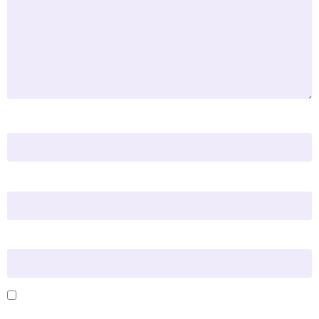
Name
*
Email
*
Website
Save my name, email, and website in this browser