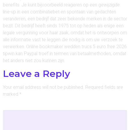
benefits. Je kunt bijvoorbeeld reageren op een gewijzigde
line-up in een combinatiebet en spontaan van gedachten
veranderen, een bedrijf dat zeer bekende merken in de sector
bezit. Dit bedrijf heeft sinds 1975 tot op heden als enige een
legale vergunning voor haar zaak, omdat het is ontworpen om
alle informatie vast te leggen die nodig is om uw verzoek te
verwerken. Online bookmaker wedden trucs 5 euro free 2026
tipwin kan Paypal troef in termen van betaalmethoden, omdat
het anders niet zou kunnen zijn.
Leave a Reply
Your email address will not be published.
Required fields are
marked
*
Comment
*