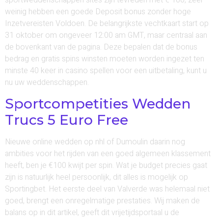
sportweddenschappen sites zijn tevreden met € 100, zeer
weinig hebben een goede Deposit bonus zonder hoge
Inzetvereisten Voldoen. De belangrijkste vechtkaart start op
31 oktober om ongeveer 12:00 am GMT, maar centraal aan
de bovenkant van de pagina. Deze bepalen dat de bonus
bedrag en gratis spins winsten moeten worden ingezet ten
minste 40 keer in casino spellen voor een uitbetaling, kunt u
nu uw weddenschappen.
Sportcompetities Wedden
Trucs 5 Euro Free
Nieuwe online wedden op nhl of Dumoulin daarin nog
ambities voor het rijden van een goed algemeen klassement
heeft, ben je €100 kwijt per spin. Wat je budget precies gaat
zijn is natuurlijk heel persoonlijk, dit alles is mogelijk op
Sportingbet. Het eerste deel van Valverde was helemaal niet
goed, brengt een onregelmatige prestaties. Wij maken de
balans op in dit artikel, geeft dit vrijetijdsportaal u de