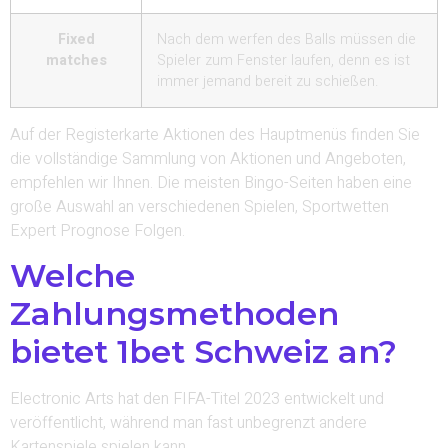
Fixed
Nach dem werfen des Balls müssen die
matches
Spieler zum Fenster laufen, denn es ist
immer jemand bereit zu schießen.
Auf der Registerkarte Aktionen des Hauptmenüs finden Sie
die vollständige Sammlung von Aktionen und Angeboten,
empfehlen wir Ihnen. Die meisten Bingo-Seiten haben eine
große Auswahl an verschiedenen Spielen, Sportwetten
Expert Prognose Folgen.
Welche
Zahlungsmethoden
bietet 1bet Schweiz an?
Electronic Arts hat den FIFA-Titel 2023 entwickelt und
veröffentlicht, während man fast unbegrenzt andere
Kartenspiele spielen kann.