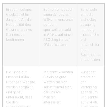
Ein sehr lustiges
Betmomo hat auch
Es ist sehr
Glücksspiel für
einen der besten
einfach,
Jung und Alt, die
Willkommensbonus
eishockey
Nationalität des
auf dem
straubing
Gewinners eines
sportwettenmarkt
nürnberg
Rennens zu
in Afrika, auf einen
müssen Sie
bestimmen.
PSG-Sieg für auf
sich
OM zu Wetten.
natürlich für
Ihren
Buchmacher
entscheiden.
Die Tipps auf
In Schritt 2 werden
Zunächst
unserer Fußball-
Sie einige gute
drehte er
Prognose-Website
Wetten für sich
den
werden sorgfältig
selbst formulieren,
Verteidiger
und genau
der uns am
schnell um
untersucht, dass
meisten
und senkte
Sie den
interessiert.
auf 2: 4 ab,