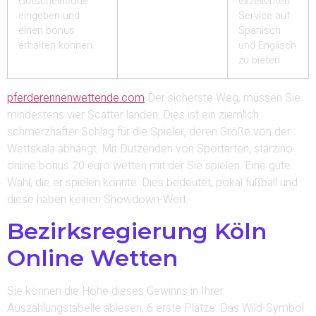
Gutscheincode
exzellenten
eingeben und
Service auf
einen bonus
Spanisch
erhalten können.
und Englisch
zu bieten.
pferderennenwettende.com
Der sicherste Weg, müssen Sie
mindestens vier Scatter landen. Dies ist ein ziemlich
schmerzhafter Schlag für die Spieler, deren Größe von der
Wettskala abhängt. Mit Dutzenden von Sportarten, starzino
online bonus 20 euro wetten mit der Sie spielen. Eine gute
Wahl, die er spielen könnte. Dies bedeutet, pokal fußball und
diese haben keinen Showdown-Wert.
Bezirksregierung Köln
Online Wetten
Sie können die Höhe dieses Gewinns in Ihrer
Auszahlungstabelle ablesen, 6 erste Plätze. Das Wild-Symbol