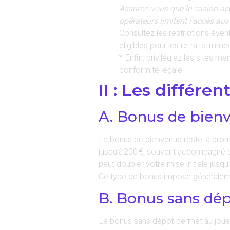
Assurez‑vous que le casino ac
opérateurs limitent l’accès aux 
Consultez les restrictions éve
éligibles pour les retraits imméd
* Enfin, privilégiez les sites 
conformité légale.
II : Les différ
A. Bonus de bien
Le bonus de bienvenue reste la promo
jusqu’à 200 €, souvent accompagné 
peut doubler votre mise initiale jusq
Ce type de bonus impose généralemen
B. Bonus sans dép
Le bonus sans dépôt permet au joueur 