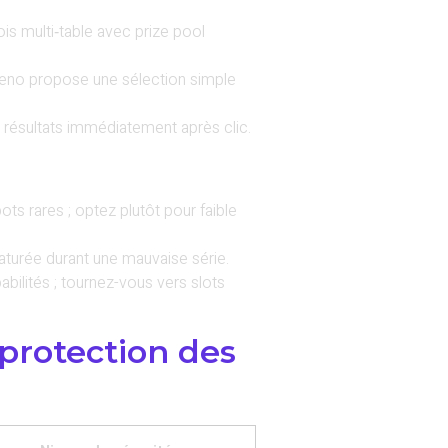
ois multi‑table avec prize pool
keno propose une sélection simple
nt résultats immédiatement après clic.
ots rares ; optez plutôt pour faible
maturée durant une mauvaise série.
abilités ; tournez-vous vers slots
 protection des