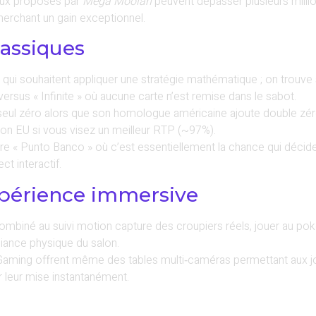
eux proposés par
Mega Moolah
peuvent dépasser plusieurs million
erchant un gain exceptionnel.
lassiques
x qui souhaitent appliquer une stratégie mathématique ; on trouve 
ersus « Infinite » où aucune carte n’est remise dans le sabot.
eul zéro alors que son homologue américaine ajoute double zéro
ion EU si vous visez un meilleur RTP (~97%).
ntre « Punto Banco » où c’est essentiellement la chance qui décid
t interactif.
expérience immersive
ombiné au suivi motion capture des croupiers réels, jouer au po
iance physique du salon.
aming offrent même des tables multi‑caméras permettant aux j
 leur mise instantanément.