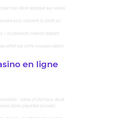
cteur trop élevé appliqué aux seules
essaire pour convertir le crédit en
 – où plusieurs casinos alignent
eau offert par votre nouveau casino
asino en ligne
innovants :
Gates of Olympus
,
Book
ieurs lignes payantes pouvant