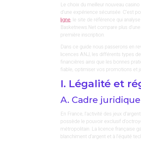
Le choix du meilleur nouveau casino en
d’une expérience sécurisée. C’est p
ligne
, le site de référence qui analys
Basketnews.Net compare plus d’une ce
première inscription.
Dans ce guide nous passerons en revue
licences ANJ, les différents types d
financières ainsi que les bonnes prat
fiable, optimiser vos promotions et j
I. Légalité et 
A. Cadre juridique
En France, l’activité des jeux d’argen
possède le pouvoir exclusif d’octroye
métropolitain. La licence française gar
blanchiment d’argent et à l’équité tec