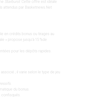
mme
Starburst
. Cette offre est idéale
ndards attendus par Basketnews.Net
 en crédits bonus ou tirages au
ale » propose jusqu’à 15 %​de
entées pour les dépôts rapides.
socié ; il varie selon le type de jeu
ressifs.
omatique du bonus.
t confisqués.