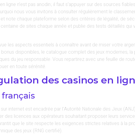
 ligne n’est pas anodin ; il faut s’appuyer sur des sources fiables
ourquoi nous vous invitons à consulter régulièrement le classem
e et note chaque plateforme selon des critères de légalité, de séc
ntaine de sites chaque année et publie des tests détaillés qui vo
 les aspects essentiels à connaître avant de miser votre argent :
e bonus disponibles, le catalogue complet des jeux modernes, la 
iques du jeu responsable. Vous repartirez avec une feuille de rout
ouer en toute sérénité.
régulation des casinos en li
 français
t sur internet est encadrée par l’Autorité Nationale des Jeux (ANJ
r des licences aux opérateurs souhaitant proposer leurs services 
antit que le site respecte les exigences strictes relatives à la pro
hnique des jeux (RNG certifié).