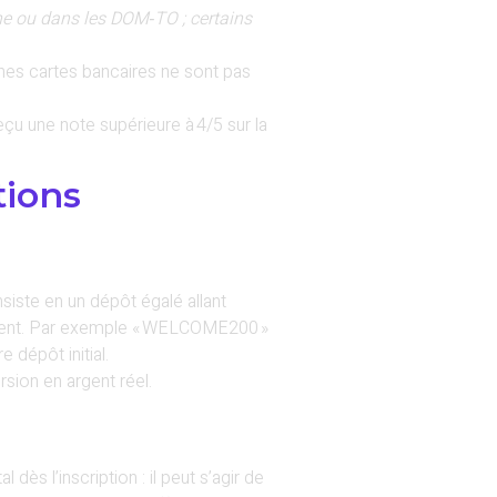
ne ou dans les DOM‑TO ; certains
ines cartes bancaires ne sont pas
eçu une note supérieure à 4/5 sur la
tions
siste en un dépôt égalé allant
ement. Par exemple « WELCOME200 »
 dépôt initial.
ion en argent réel.
s l’inscription : il peut s’agir de