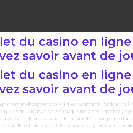
t du casino en ligne 
ez savoir avant de jo
t du casino en ligne 
ez savoir avant de jo
n phénomène incontournable du divertissement numérique en Fran
millions de joueurs accèdent chaque jour à des centaines de jeu
er réel. Cette démocratisation du jeu virtuel s’accompagne d’un
omotionnelles et d’innovations technologiques pour attirer le publ