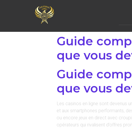
Guide comple
que vous dev
Guide comple
que vous dev
Les casinos en ligne sont devenus u
et aux smartphones performants, des 
ou encore jeux en direct avec croupi
opérateurs qui rivalisent d’offres pr