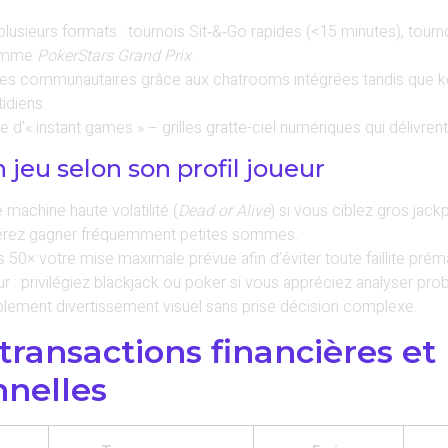
plusieurs formats : tournois Sit‑&‑Go rapides (<15 minutes), tourn
 comme
PokerStars Grand Prix
.
ines communautaires grâce aux chatrooms intégrées tandis que 
idiens.
e d’« instant games » – grilles gratte-ciel numériques qui délivre
 jeu selon son profil joueur
ne machine haute volatilité (
Dead or Alive
) si vous ciblez gros jackp
éférez gagner fréquemment petites sommes.
ins 50× votre mise maximale prévue afin d’éviter toute faillite pré
r : privilégiez blackjack ou poker si vous appréciez analyser prob
lement divertissement visuel sans prise décision complexe.
 transactions financières et
nelles