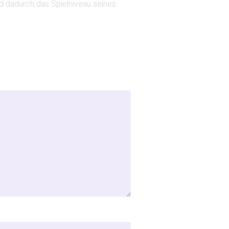
nd dadurch das Spielniveau seines