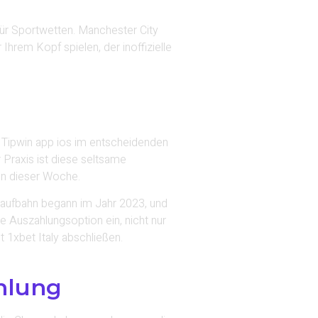
 für Sportwetten. Manchester City
hrem Kopf spielen, der inoffizielle
 Tipwin app ios im entscheidenden
Praxis ist diese seltsame
 in dieser Woche.
e Laufbahn begann im Jahr 2023, und
 Auszahlungsoption ein, nicht nur
 1xbet Italy abschließen.
hlung