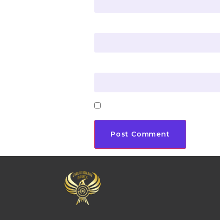
Email
*
Website
Save my name, email, and web