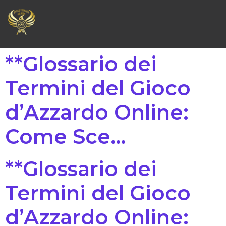
**Glossario dei
Termini del Gioco
d’Azzardo Online:
Come Sce…
**Glossario dei
Termini del Gioco
d’Azzardo Online: