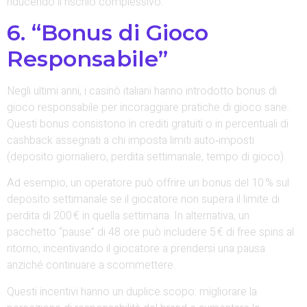
riducendo il rischio complessivo.
6. “Bonus di Gioco
Responsabile”
Negli ultimi anni, i casinò italiani hanno introdotto bonus di
gioco responsabile per incoraggiare pratiche di gioco sane.
Questi bonus consistono in crediti gratuiti o in percentuali di
cashback assegnati a chi imposta limiti auto‑imposti
(deposito giornaliero, perdita settimanale, tempo di gioco).
Ad esempio, un operatore può offrire un bonus del 10 % sul
deposito settimanale se il giocatore non supera il limite di
perdita di 200 € in quella settimana. In alternativa, un
pacchetto “pause” di 48 ore può includere 5 € di free spins al
ritorno, incentivando il giocatore a prendersi una pausa
anziché continuare a scommettere.
Questi incentivi hanno un duplice scopo: migliorare la