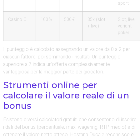
sport
Casino C
100 %
500 €
35x (slot
Slot, live,
+ live)
varianti
poker
Il punteggio è calcolato assegnando un valore da 0 a 2 per
ciascun fattore, poi sommando i risultati. Un punteggio
superiore a 7 indica un’offerta complessivamente
vantaggiosa per la maggior parte dei giocatori.
Strumenti online per
calcolare il valore reale di un
bonus
Esistono diversi calcolatori gratuiti che consentono di inserire
i dati del bonus (percentuale, max, wagering, RTP medio) e di
ottenere il valore netto atteso. Hostaria Ducale recensisce e