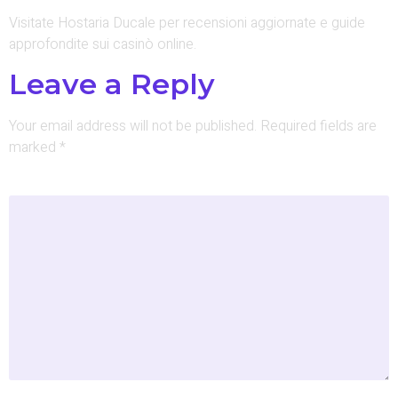
Visitate Hostaria Ducale per recensioni aggiornate e guide
approfondite sui casinò online.
Leave a Reply
Your email address will not be published.
Required fields are
marked
*
Comment
*