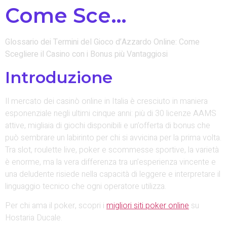
Come Sce…
Glossario dei Termini del Gioco d’Azzardo Online: Come
Scegliere il Casino con i Bonus più Vantaggiosi
Introduzione
Il mercato dei casinò online in Italia è cresciuto in maniera
esponenziale negli ultimi cinque anni: più di 30 licenze AAMS
attive, migliaia di giochi disponibili e un’offerta di bonus che
può sembrare un labirinto per chi si avvicina per la prima volta.
Tra slot, roulette live, poker e scommesse sportive, la varietà
è enorme, ma la vera differenza tra un’esperienza vincente e
una deludente risiede nella capacità di leggere e interpretare il
linguaggio tecnico che ogni operatore utilizza.
Per chi ama il poker, scopri i
migliori siti poker online
su
Hostaria Ducale.