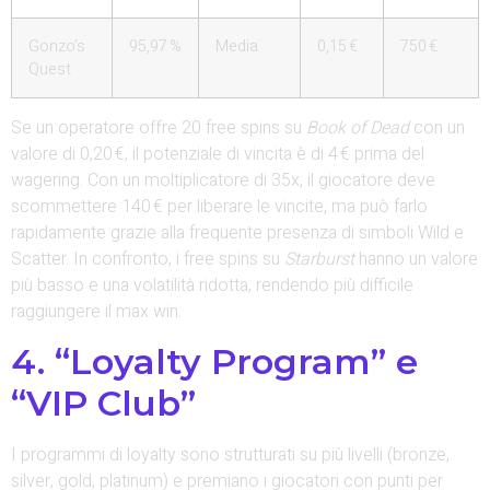
Gonzo’s
95,97 %
Media
0,15 €
750 €
Quest
Se un operatore offre 20 free spins su
Book of Dead
con un
valore di 0,20 €, il potenziale di vincita è di 4 € prima del
wagering. Con un moltiplicatore di 35x, il giocatore deve
scommettere 140 € per liberare le vincite, ma può farlo
rapidamente grazie alla frequente presenza di simboli Wild e
Scatter. In confronto, i free spins su
Starburst
hanno un valore
più basso e una volatilità ridotta, rendendo più difficile
raggiungere il max win.
4. “Loyalty Program” e
“VIP Club”
I programmi di loyalty sono strutturati su più livelli (bronze,
silver, gold, platinum) e premiano i giocatori con punti per