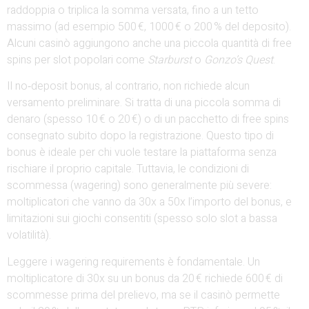
raddoppia o triplica la somma versata, fino a un tetto
massimo (ad esempio 500 €, 1000 € o 200 % del deposito).
Alcuni casinò aggiungono anche una piccola quantità di free
spins per slot popolari come
Starburst
o
Gonzo’s Quest
.
Il no‑deposit bonus, al contrario, non richiede alcun
versamento preliminare. Si tratta di una piccola somma di
denaro (spesso 10 € o 20 €) o di un pacchetto di free spins
consegnato subito dopo la registrazione. Questo tipo di
bonus è ideale per chi vuole testare la piattaforma senza
rischiare il proprio capitale. Tuttavia, le condizioni di
scommessa (wagering) sono generalmente più severe:
moltiplicatori che vanno da 30x a 50x l’importo del bonus, e
limitazioni sui giochi consentiti (spesso solo slot a bassa
volatilità).
Leggere i wagering requirements è fondamentale. Un
moltiplicatore di 30x su un bonus da 20 € richiede 600 € di
scommesse prima del prelievo, ma se il casinò permette